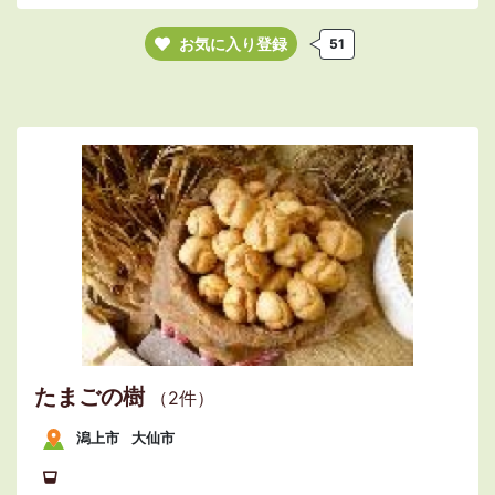
お気に入り登録
51
たまごの樹
（2件）
潟上市
大仙市