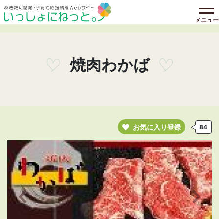
メニュー
焼肉わかば
お気に入り登録
84
前の画像へ
次の