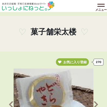
メニュー
菓子舗栄太楼
お気に入り登録
270
前の画像へ
次の