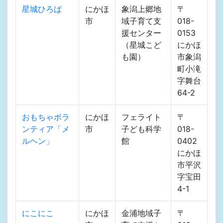
星城ひろば
にかほ
象潟上郷地
〒
市
域子育て支
018-
援センター
0153
（星城こど
にかほ
も園）
市象潟
町小滝
字舞台
64-2
おもちゃボラ
にかほ
フェライト
〒
ンティア「メ
市
子ども科学
018-
ルヘン」
館
0402
にかほ
市平沢
字宝田
4-1
にこにこ
にかほ
金浦地域子
〒