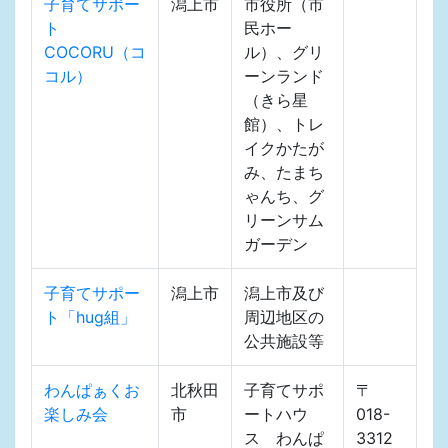
子育てサポー
潟上市
市役所（市
ト
民ホー
COCORU（コ
ル）、グリ
コル）
ーンランド
（きら星
館）、トレ
イクかたが
み、たまち
ゃんち、グ
リーンサム
ガーデン
子育てサポー
潟上市
潟上市及び
ト「hug組」
周辺地区の
公共施設等
わんぱぁくお
北秋田
子育てサポ
〒
楽しみ会
市
ートハウ
018-
ス わんぱ
3312