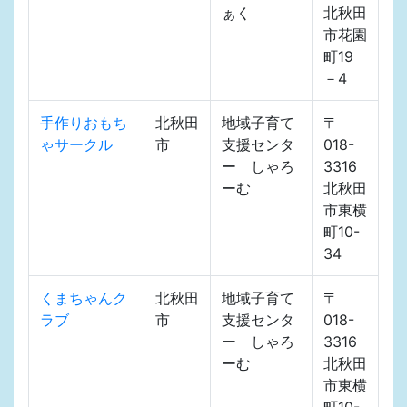
ぁく
北秋田
市花園
町19
－4
手作りおもち
北秋田
地域子育て
〒
ゃサークル
市
支援センタ
018-
ー しゃろ
3316
ーむ
北秋田
市東横
町10-
34
くまちゃんク
北秋田
地域子育て
〒
ラブ
市
支援センタ
018-
ー しゃろ
3316
ーむ
北秋田
市東横
町10-