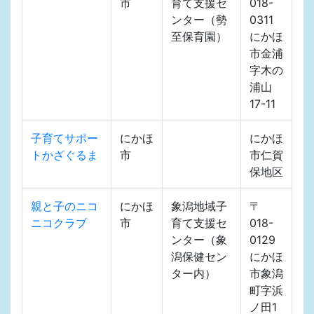
市
育て支援セ
018-
ンター（勢
0311
至保育園）
にかほ
市金浦
字木の
浦山
17-11
子育てサポー
にかほ
にかほ
トかざぐるま
市
市仁賀
保地区
親と子のニコ
にかほ
象潟地域子
〒
ニコクラブ
市
育て支援セ
018-
ンター（象
0129
潟保健セン
にかほ
ター内）
市象潟
町字浜
ノ田1