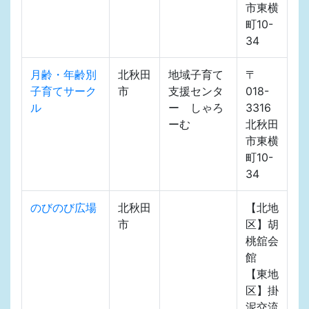
市東横
町10-
34
月齢・年齢別
北秋田
地域子育て
〒
子育てサーク
市
支援センタ
018-
ル
ー しゃろ
3316
ーむ
北秋田
市東横
町10-
34
のびのび広場
北秋田
【北地
市
区】胡
桃舘会
館
【東地
区】掛
泥交流