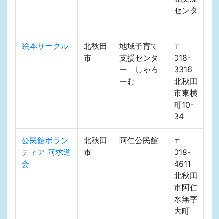
センタ
ー
絵本サークル
北秋田
地域子育て
〒
市
支援センタ
018-
ー しゃろ
3316
ーむ
北秋田
市東横
町10-
34
公民館ボラン
北秋田
阿仁公民館
〒
ティア 阿求道
市
018-
会
4611
北秋田
市阿仁
水無字
大町