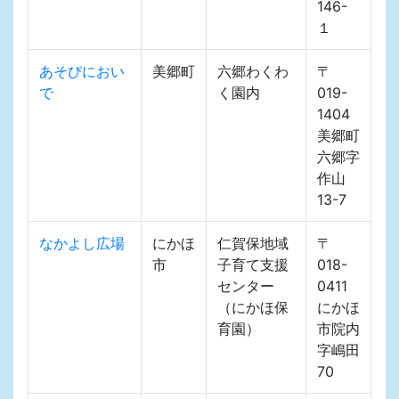
146-
１
あそびにおい
美郷町
六郷わくわ
〒
で
く園内
019-
1404
美郷町
六郷字
作山
13-7
なかよし広場
にかほ
仁賀保地域
〒
市
子育て支援
018-
センター
0411
（にかほ保
にかほ
育園）
市院内
字嶋田
70