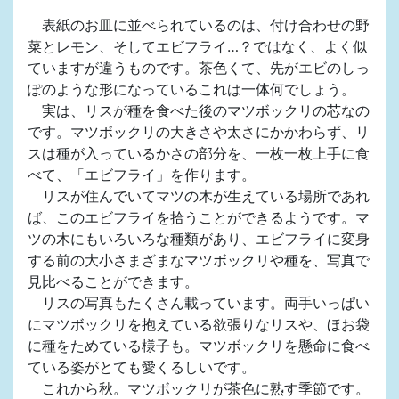
表紙のお皿に並べられているのは、付け合わせの野
菜とレモン、そしてエビフライ…？ではなく、よく似
ていますが違うものです。茶色くて、先がエビのしっ
ぽのような形になっているこれは一体何でしょう。
実は、リスが種を食べた後のマツボックリの芯なの
です。マツボックリの大きさや太さにかかわらず、リ
スは種が入っているかさの部分を、一枚一枚上手に食
べて、「エビフライ」を作ります。
リスが住んでいてマツの木が生えている場所であれ
ば、このエビフライを拾うことができるようです。マ
ツの木にもいろいろな種類があり、エビフライに変身
する前の大小さまざまなマツボックリや種を、写真で
見比べることができます。
リスの写真もたくさん載っています。両手いっぱい
にマツボックリを抱えている欲張りなリスや、ほお袋
に種をためている様子も。マツボックリを懸命に食べ
ている姿がとても愛くるしいです。
これから秋。マツボックリが茶色に熟す季節です。