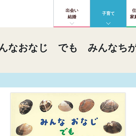
出会い
子育て
結婚
家
んなおなじ でも みんなち