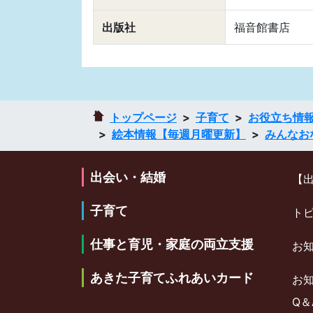
出版社
福音館書店
トップページ
子育て
お役立ち情
絵本情報【毎週月曜更新】
みんなお
出会い・結婚
【
子育て
ト
仕事と育児・家庭の両立支援
お
あきた子育てふれあいカード
お
Q＆