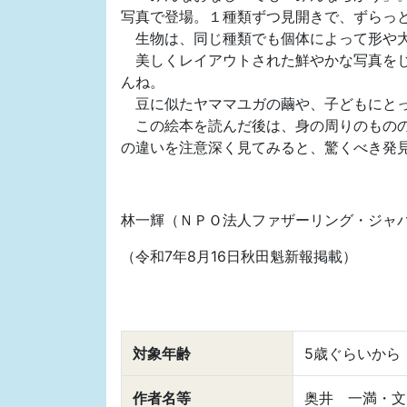
写真で登場。１種類ずつ見開きで、ずらっ
生物は、同じ種類でも個体によって形や大
美しくレイアウトされた鮮やかな写真をじ
んね。
豆に似たヤママユガの繭や、子どもにとっ
この絵本を読んだ後は、身の周りのものの
の違いを注意深く見てみると、驚くべき発
林一輝（ＮＰＯ法人ファザーリング・ジャ
（令和7年8月16日秋田魁新報掲載）
対象年齢
5歳ぐらいから
作者名等
奥井 一満・文