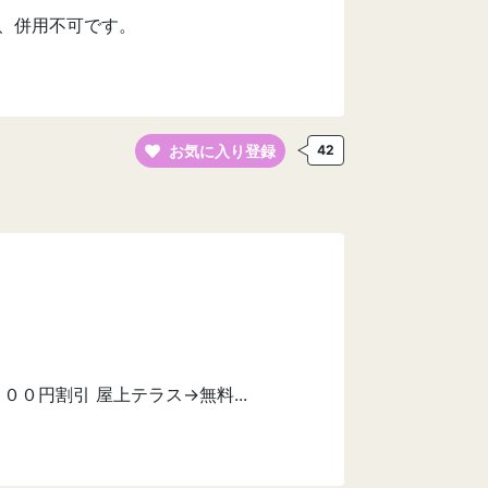
と、併用不可です。
お気に入り登録
42
０円割引 屋上テラス→無料...