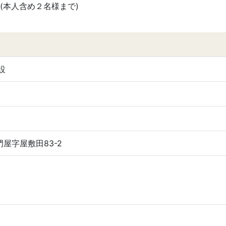
(本人含め２名様まで)
設
門屋字屋敷田83-2