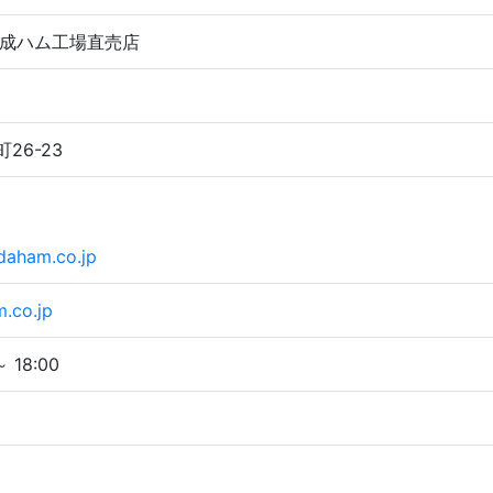
成ハム工場直売店
町26-23
aham.co.jp
.co.jp
～
18:00