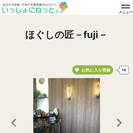
メニュー
ほぐしの匠－fuji－
お気に入り登録
14
前の画像へ
次の