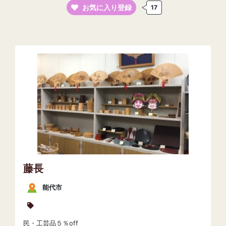
お気に入り登録
17
藤長
能代市
民・工芸品５％off