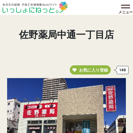
メニュー
佐野薬局中通一丁目店
お気に入り登録
149
前の画像へ
次の