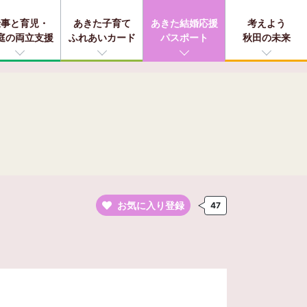
仕事と育児・
あきた子育て
あきた結婚応援
考えよう
庭の両立支援
ふれあいカード
パスポート
秋田の未来
お気に入り登録
47