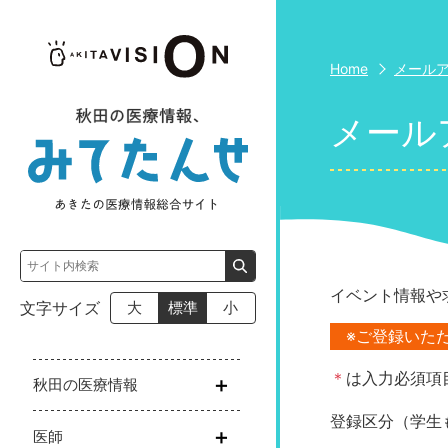
Home
メール
メール
イベント情報や
文字サイズ
大
標準
小
※ご登録いた
＊
は入力必須項
秋田の医療情報
登録区分（学生
医師