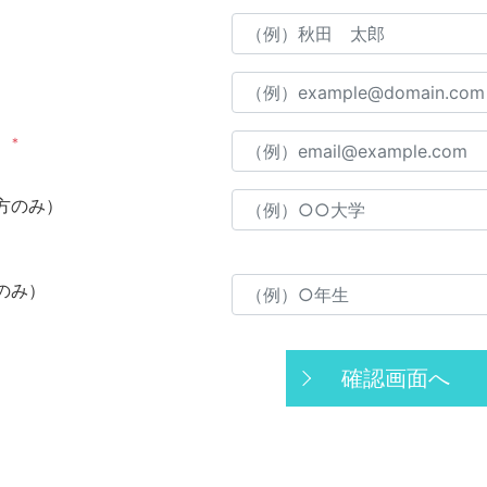
＊
）
方のみ）
のみ）
確認画面へ