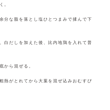
く。
余分な脂を落とし塩ひとつまみで揉
んで下
、白だしを加えた後、比内地鶏を入れ
て普
底から混ぜる。
粗熱がとれてから大葉を混ぜ込みおむすび