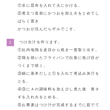
①水に昆布を入れて火にかける。
②煮立つ直前にかつおを加え火をとめてし
ばらく置き
かつおが沈んだらザルでこす。
つけ出汁を作ります。
①比内地鶏を皮目から焼き一度取り出す。
②鶏を焼いたフライパンで白葱に焦げ目が
つくまで焼く。
③鍋に基本だしと①を入れて煮込み灰汁を
とる。
④③にＡの調味料を加え少し煮た後 青ネ
ギを入れ火をとめる。
⑤お蕎麦はつけ汁が完成するまでに茹でて