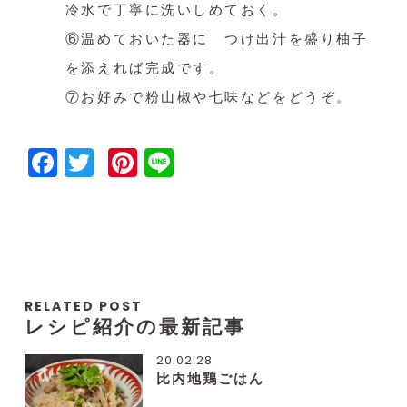
冷水で丁寧に洗いしめて
おく。
⑥温めておいた器に つけ出汁を盛り柚子
を添えれば完成です。
⑦お好みで粉山椒や七味などをどうぞ。
Facebook
Twitter
Pinterest
Line
RELATED POST
レシピ紹介の最新記事
20.02.28
比内地鶏ごはん