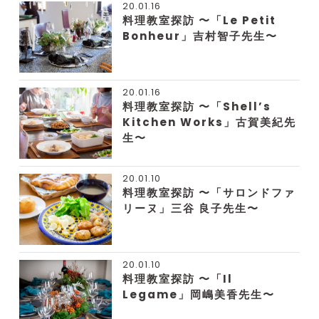
20.01.16
料理教室探訪 〜「Le Petit
Bonheur」吉村智子先生〜
20.01.16
料理教室探訪 〜「Shell’s
Kitchen Works」古賀美紀先
生〜
20.01.10
料理教室探訪 〜「サロンドファ
リーヌ」三谷 良子先生〜
20.01.10
料理教室探訪 〜「Il
Legame」岡嶋美香先生〜