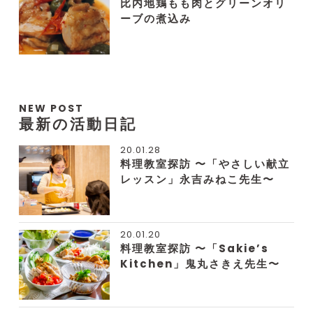
比内地鶏もも肉とグリーンオリ
ーブの煮込み
NEW POST
最新の活動日記
20.01.28
料理教室探訪 〜「やさしい献立
レッスン」永吉みねこ先生〜
20.01.20
料理教室探訪 〜「Sakie’s
Kitchen」鬼丸さきえ先生〜