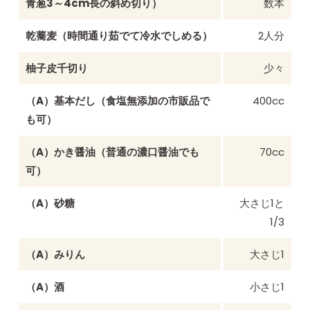
青葱3～4cm長の斜め切り）
数本
乾蕎麦（時間通り茹でて冷水でしめる）
2人分
柚子皮千切り
少々
（A）基本だし（食塩無添加の市販品で
400cc
も可）
（A）かき醤油（普通の濃口醤油でも
70cc
可）
（A）砂糖
大さじ1と
1/3
（A）みりん
大さじ1
（A）酒
小さじ1