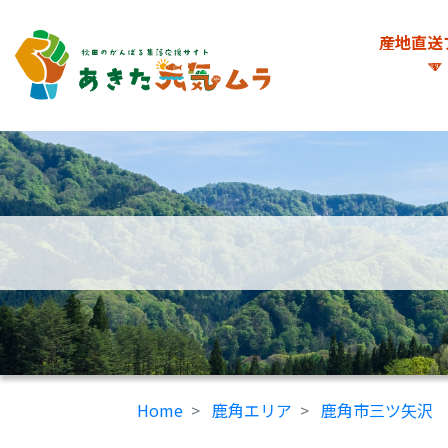
産地直送
Home
鹿角エリア
鹿角市三ツ矢沢