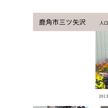
鹿角市三ツ矢沢
人口
20