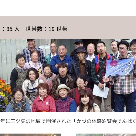
：35 人 世帯数：19 世帯
13年に三ツ矢沢地域で開催された「かづの体感泊覧会でんぱ