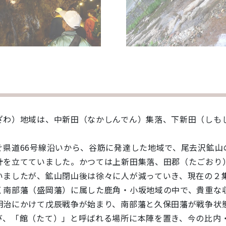
わ）地域は、中新田（なかしんでん）集落、下新田（しも
県道66号線沿いから、谷筋に発達した地域で、尾去沢鉱山
計を立てていました。かつては上新田集落、田郡（たごおり
いましたが、鉱山閉山後は徐々に人が減っていき、現在の２
南部藩（盛岡藩）に属した鹿角・小坂地域の中で、貴重な
明治にかけて戊辰戦争が始まり、南部藩と久保田藩が戦争状
び、「館（たて）」と呼ばれる場所に本陣を置き、今の比内