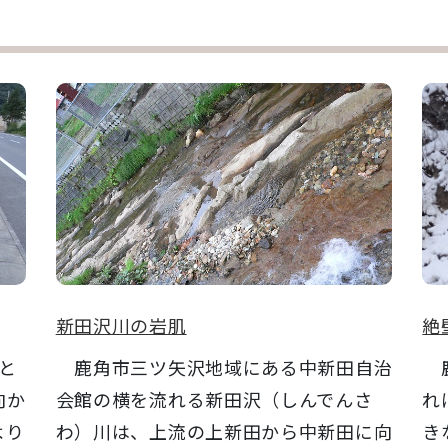
新田沢川の岩肌
絶
と
鹿角市三ツ矢沢地域にある中新田自治
鹿
向か
会館の横を流れる新田沢（しんでんさ
れ
より
わ）川は、上流の上新田から中新田に向
き