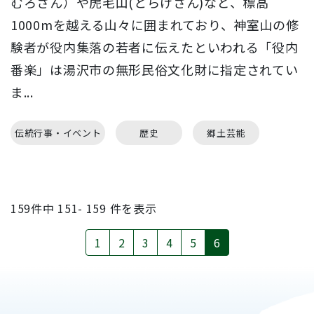
むろさん）や虎毛山(とらげさん)など、標高
1000mを越える山々に囲まれており、神室山の修
験者が役内集落の若者に伝えたといわれる「役内
番楽」は湯沢市の無形民俗文化財に指定されてい
ま...
伝統行事・イベント
歴史
郷土芸能
159
件中
151- 159
件を表示
1
2
3
4
5
6