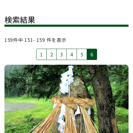
検索結果
159
件中
151- 159
件を表示
1
2
3
4
5
6