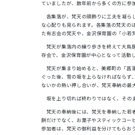
ていましたが、数年前から多くの方に参
各集落が、梵天の頭飾りに工夫を凝らし
な心配りも見られます。各集落の梵天のほ
た有志会の梵天や、金沢保育園の「小若
梵天が集落内の練り歩きを終えて大鳥居前
存会で、金沢保育園が中心となって活動
梵天が集まり始めると、美郷町の「菖蒲
ぐった後、雪の坂を上らなければならず
ないかの熱い押し合いが、梵天奉納の最
坂を上り切れば終わりではなく、そのま
梵天の奉納後には、梵天を奉納した若者
餅だけでなく、お菓子やスティックコーヒ
参加者は、梵天の御利益を分けてもらお