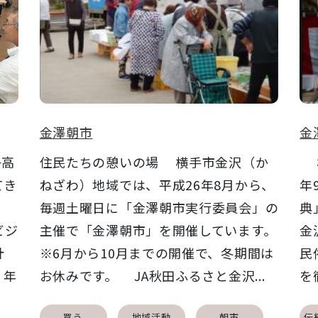
金澤朝市
金
子高
住民たちの憩いの場 横手市金沢（か
横
てき
ねざわ）地域では、平成26年8月から、
年
毎週土曜日に「金澤朝市実行委員会」の
典
ビジ
主催で「金澤朝市」を開催しています。
金
計
※6月から10月までの開催で、冬期間は
民
。年
お休みです。 JA秋田ふるさと金沢...
を
買う
地域活動
朝市
伝