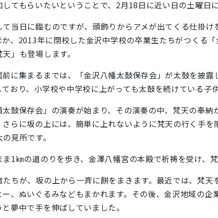
加してもらいたいということで、
2月18日に近い日の土曜日
て当日に臨むのですが、頭飾りからアメが出てくる仕掛け
か、2013年に閉校した金沢中学校の卒業生たちがつくる
梵天」も登場します。
に集まるまでは、「金沢八幡太鼓保存会」が太鼓を披露しま
しており、小学校や中学校に上がっても太鼓を続けている子
太鼓保存会」の演奏が始まり、その演奏の中、梵天の奉納
、さらに坂の上には、簡単に上れないように梵天の行く手を
大の見所です。
ま1㎞の道のりを歩き、金澤八幡宮の本殿で祈祷を受け、梵
たちが、坂の上から一斉に餅をまきます。最近では、梵天
ー、ぬいぐるみなどもまかれます。その後、金沢地域の企業
うと夢中で手を伸ばしていました。