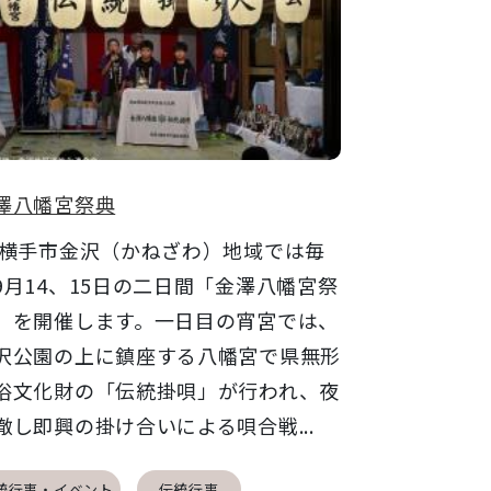
澤八幡宮祭典
手市金沢（かねざわ）地域では毎
9月14、15日の二日間「金澤八幡宮祭
」を開催します。一日目の宵宮では、
沢公園の上に鎮座する八幡宮で県無形
俗文化財の「伝統掛唄」が行われ、夜
徹し即興の掛け合いによる唄合戦...
統行事・イベント
伝統行事