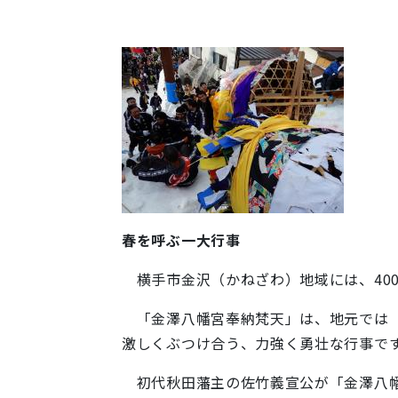
春を呼ぶ一大行事
横手市金沢（かねざわ）地域には、40
「金澤八幡宮奉納梵天」は、地元では「
激しくぶつけ合う、力強く勇壮な行事で
初代秋田藩主の佐竹義宣公が「金澤八幡