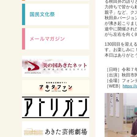
る秋田弁の語り
力持ちで皆から
親子」など、ク
秋田弁バージョ
が沸き起こりま
途中に開催され
がら左右を向く
130回目を迎え
す。お楽しみに
本日はありがと
［日時］令和７年1
［出演］秋田市
［会場］フォンテ
［WEB］
https:/