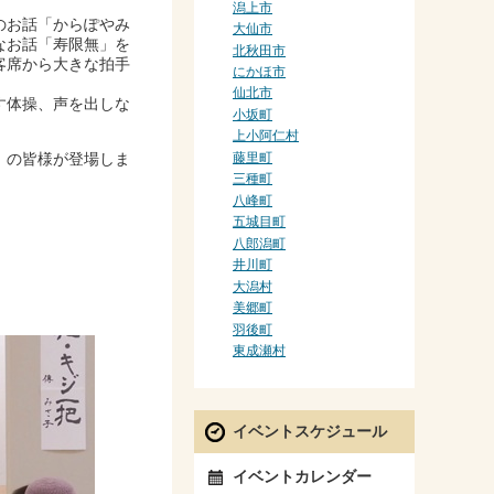
潟上市
のお話「からぽやみ
大仙市
なお話「寿限無」を
北秋田市
客席から大きな拍手
にかほ市
仙北市
す体操、声を出しな
小坂町
。
上小阿仁村
藤里町
」の皆様が登場しま
三種町
八峰町
五城目町
八郎潟町
井川町
大潟村
美郷町
羽後町
東成瀬村
イベントスケジュール
イベントカレンダー