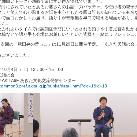
と面白いトークが満載で常に笑い声が溢れていました。
頼りにされていたとあるお婆さんのお話「力バッチャ」や怠け者の親子
スッと笑えて心が温まるお話を中心とした今回は誰もが知っている有名
ンで面白おかしくお届け。語り手が寿限無を早口で唱える場面があり、
した。
たふれあいタイムでは認知症予防にいいとされる拍手や手首足首を動か
体操などで語り手も会場にお越しいただいた皆様も一緒にリフレッシュ
る次回の「秋田弁の昔っこ」は11月29日に開催予定。「あきた民話の会
！
うございました。
0月4日（土）13：30～15：00
民話の会
AKITA6F あきた文化交流発信センター
/common3.pref.akita.lg.jp/bunka/detail.html?cid=1&id=13