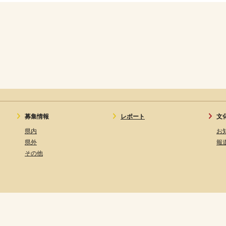
募集情報
レポート
文
県内
お
県外
報
その他