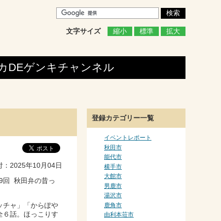
文字サイズ
縮小
標準
拡大
カDEゲンキ
チャンネル
登録カテゴリー一覧
イベントレポート
秋田市
能代市
2025年10月04日
横手市
大館市
29回 秋田弁の昔っ
男鹿市
湯沢市
鹿角市
ッチャ」「からぽや
全６話。ほっこりす
由利本荘市