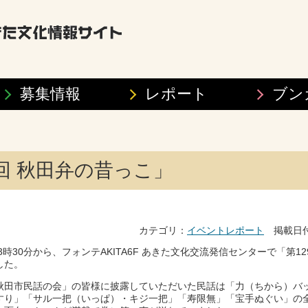
募集情報
レポート
ブン
」
9回 秋田弁の昔っこ」
カテゴリ：
イベントレポート
掲載日付：
13時30分から、フォンテAKITA6F あきた文化交流発信センターで「第1
した。
秋田市民話の会」の皆様に披露していただいた民話は「力（ちから）バ
すり」「サル一把（いっぱ）・キジ一把」「寿限無」「宝手ぬぐい」の