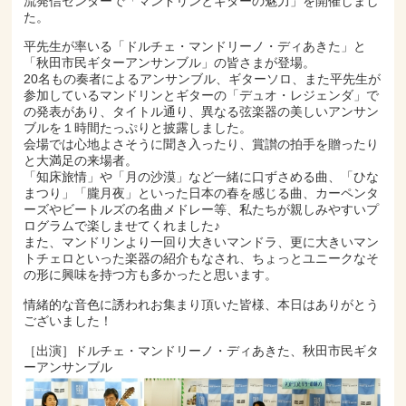
流発信センターで「マンドリンとギターの魅力」を開催しまし
た。
平先生が率いる「ドルチェ・マンドリーノ・ディあきた」と
「秋田市民ギターアンサンブル」の皆さまが登場。
20名もの奏者によるアンサンブル、ギターソロ、また平先生が
参加しているマンドリンとギターの「デュオ・レジェンダ」で
の発表があり、タイトル通り、異なる弦楽器の美しいアンサン
ブルを１時間たっぷりと披露しました。
会場では心地よさそうに聞き入ったり、賞讃の拍手を贈ったり
と大満足の来場者。
「知床旅情」や「月の沙漠」など一緒に口ずさめる曲、「ひな
まつり」「朧月夜」といった日本の春を感じる曲、カーペンタ
ーズやビートルズの名曲メドレー等、私たちが親しみやすいプ
ログラムで楽しませてくれました♪
また、マンドリンより一回り大きいマンドラ、更に大きいマン
トチェロといった楽器の紹介もなされ、ちょっとユニークなそ
の形に興味を持つ方も多かったと思います。
情緒的な音色に誘われお集まり頂いた皆様、本日はありがとう
ございました！
［出演］ドルチェ・マンドリーノ・ディあきた、秋田市民ギタ
ーアンサンブル