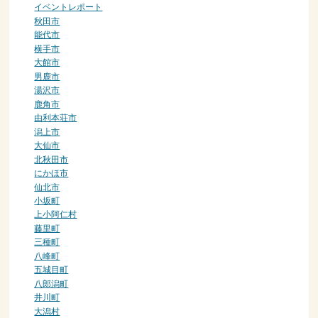
イベントレポート
秋田市
能代市
横手市
大館市
男鹿市
湯沢市
鹿角市
由利本荘市
潟上市
大仙市
北秋田市
にかほ市
仙北市
小坂町
上小阿仁村
藤里町
三種町
八峰町
五城目町
八郎潟町
井川町
大潟村