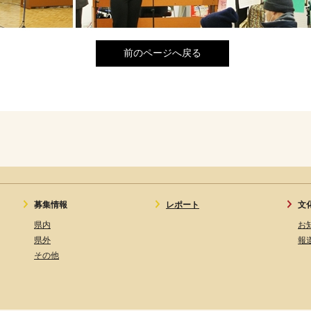
前のページへ戻る
募集情報
レポート
文
県内
お
県外
報
その他