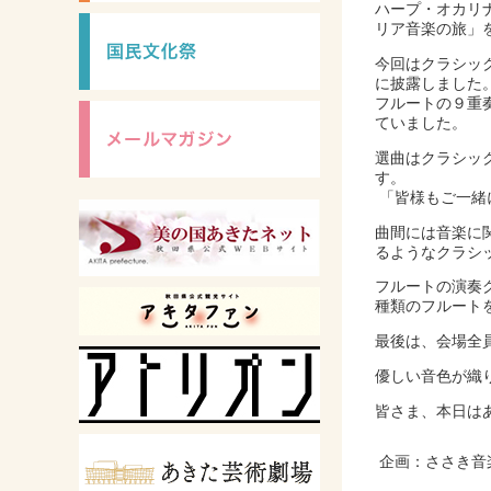
ハープ・オカリ
リア音楽の旅」
今回はクラシッ
に披露しました
フルートの９重
ていました。
選曲はクラシッ
す。
「皆様もご一緒
曲間には音楽に
るようなクラシ
フルートの演奏
種類のフルート
最後は、会場全
優しい音色が織
皆さま、本日は
企画：ささき音