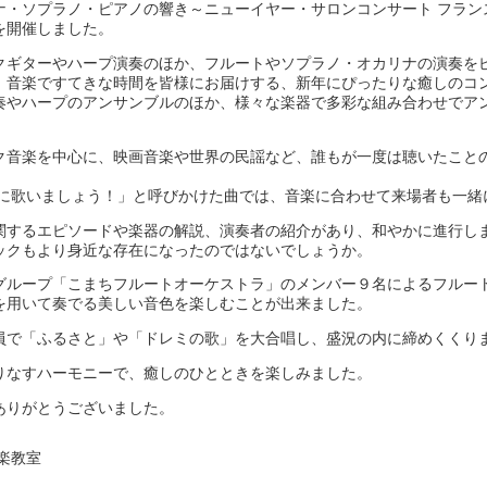
ナ・ソプラノ・ピアノの響き～ニューイヤー・サロンコンサート フラン
を開催しました。
クギターやハープ演奏のほか、フルートやソプラノ・オカリナの演奏を
。音楽ですてきな時間を皆様にお届けする、新年にぴったりな癒しのコ
奏やハープのアンサンブルのほか、様々な楽器で多彩な組み合わせでア
ク音楽を中心に、映画音楽や世界の民謡など、誰もが一度は聴いたこと
に歌いましょう！」と呼びかけた曲では、音楽に合わせて来場者も一緒
関するエピソードや楽器の解説、演奏者の紹介があり、和やかに進行し
ックもより身近な存在になったのではないでしょうか。
グループ「こまちフルートオーケストラ」のメンバー９名によるフルー
を用いて奏でる美しい音色を楽しむことが出来ました。
員で「ふるさと」や「ドレミの歌」を大合唱し、盛況の内に締めくくり
りなすハーモニーで、癒しのひとときを楽しみました。
ありがとうございました。
楽教室