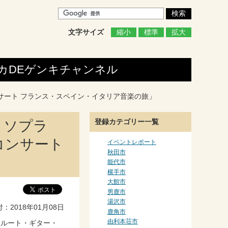
文字サイズ
縮小
標準
拡大
カDEゲンキ
チャンネル
サート フランス・スペイン・イタリア音楽の旅」
登録カテゴリー一覧
・ソプラ
コンサート
イベントレポート
秋田市
能代市
横手市
大館市
男鹿市
湯沢市
2018年01月08日
鹿角市
由利本荘市
フルート・ギター・