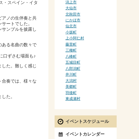
潟上市
ス・スペイン・イタ
大仙市
北秋田市
ピアノの生伴奏と共
にかほ市
ンサートでした。
仙北市
ンサンブルを披露し
小坂町
上小阿仁村
藤里町
のある名曲の数々で
三種町
に口ずさむ場面も♪
八峰町
五城目町
ました。難しく感じ
八郎潟町
井川町
大潟村
ト合奏では、様々な
美郷町
羽後町
ました。
東成瀬村
イベントスケジュール
イベントカレンダー