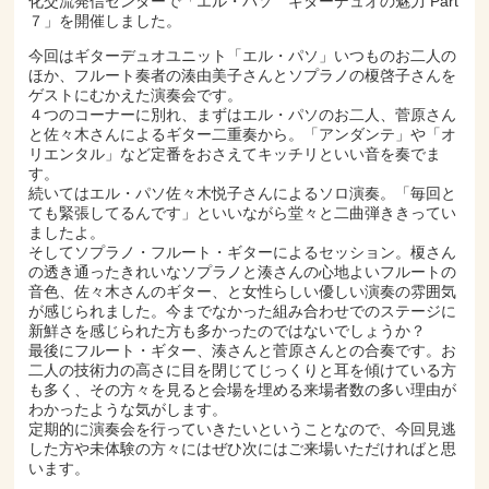
化交流発信センターで「エル・パソ ギターデュオの魅力 Part
７」を開催しました。
今回はギターデュオユニット「エル・パソ」いつものお二人の
ほか、フルート奏者の湊由美子さんとソプラノの榎啓子さんを
ゲストにむかえた演奏会です。
４つのコーナーに別れ、まずはエル・パソのお二人、菅原さん
と佐々木さんによるギター二重奏から。「アンダンテ」や「オ
リエンタル」など定番をおさえてキッチリといい音を奏でま
す。
続いてはエル・パソ佐々木悦子さんによるソロ演奏。「毎回と
ても緊張してるんです」といいながら堂々と二曲弾ききってい
ましたよ。
そしてソプラノ・フルート・ギターによるセッション。榎さん
の透き通ったきれいなソプラノと湊さんの心地よいフルートの
音色、佐々木さんのギター、と女性らしい優しい演奏の雰囲気
が感じられました。今までなかった組み合わせでのステージに
新鮮さを感じられた方も多かったのではないでしょうか？
最後にフルート・ギター、湊さんと菅原さんとの合奏です。お
二人の技術力の高さに目を閉じてじっくりと耳を傾けている方
も多く、その方々を見ると会場を埋める来場者数の多い理由が
わかったような気がします。
定期的に演奏会を行っていきたいということなので、今回見逃
した方や未体験の方々にはぜひ次にはご来場いただければと思
います。