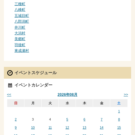
三種町
八峰町
五城目町
八郎潟町
井川町
大潟村
美郷町
羽後町
東成瀬村
イベントスケジュール
イベントカレンダー
<<
>>
2026年08月
日
月
火
水
木
金
土
1
2
3
4
5
6
7
8
9
10
11
12
13
14
15