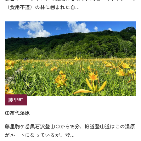
（食用不適）の林に囲まれた自…
藤里町
田苗代湿原
藤里駒ケ岳黒石沢登山口から15分、旧道登山道はこの湿原
がルートになっているが、登…