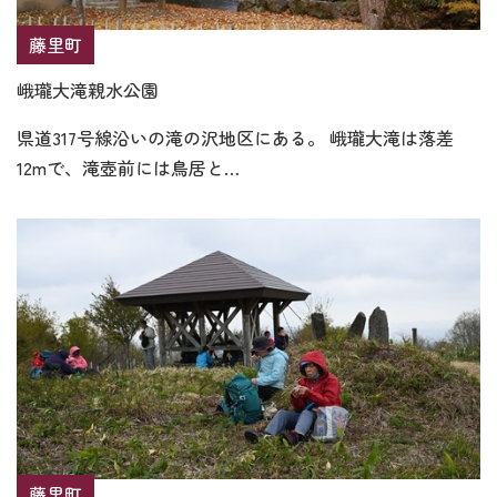
藤里町
峨瓏大滝親水公園
県道317号線沿いの滝の沢地区にある。 峨瓏大滝は落差
12mで、滝壺前には鳥居と…
藤里町