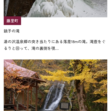
藤里町
銚子の滝
湯の沢温泉郷の突き当たりにある落差18mの滝。滝壺をぐ
るりと回って、滝の裏側を覗…