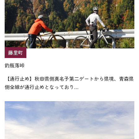
藤里町
釣瓶落峠
【通行止め】秋田県側真名子第二ゲートから県境、青森県
側全線が通行止めとなっており…