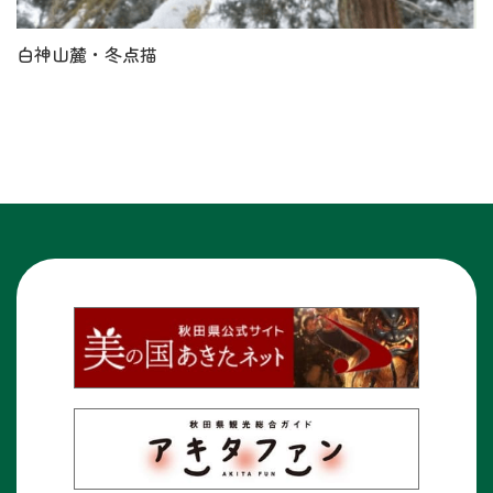
白神山麓・冬点描