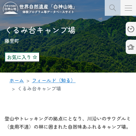
くるみ台キャンプ場
藤里町
お気に入り
ホーム
フィールド（知る）
くるみ台キャンプ場
登山やトレッキングの拠点にとなり、川沿いのサワグルミ
（食用不適）の林に囲まれた自然味あふれるキャンプ場。