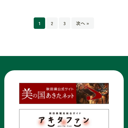
1
2
3
次へ »