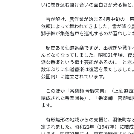
いに巻き込む掛け合いの面白さが光る舞と
雪が解け、農作業が始まる4月中旬の「幕
依頼によって舞われてきました。雪が降り
獅子舞が集落各戸を巡礼するのが習わしに
歴史ある仙道番楽ですが、出稼ぎや戦争へ
んどなくなってしました。昭和21年頃、
派な番楽という郷土芸能があるのに」と老
数年ぶりに仙道番楽は復活を果たしました
公園内）に建立されています。
このほか「番楽師 今野末吉」（上仙道西
結成された番楽団長）、「番楽師 菅野種
ます。
有形無形の地域からの支援と、羽後町など
定されました。昭和22年（1947年）に
います。平成27年には、東京で開催され