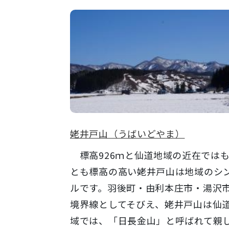
姥井戸山（うばいどやま）
標高926ｍと仙道地域の近在では
とも標高の高い姥井戸山は地域のシ
ルです。羽後町・由利本庄市・湯沢
境界線としてそびえ、姥井戸山は仙
域では、「日長金山」と呼ばれて親