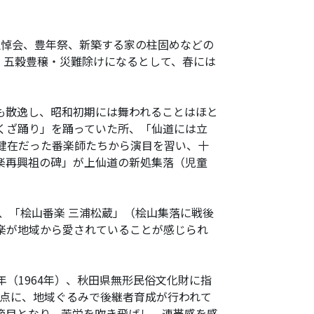
悼会、豊年祭、新築する家の柱固めなどの
、五穀豊穣・災難除けになるとして、春には
も散逸し、昭和初期には舞われることはほと
くざ踊り」を踊っていた所、「仙道には立
健在だった番楽師たちから演目を習い、十
楽再興祖の碑」が上仙道の新処集落（児童
、「桧山番楽 三浦松蔵」（桧山集落に戦後
楽が地域から愛されていることが感じられ
（1964年）、秋田県無形民俗文化財に指
拠点に、地域ぐるみで後継者育成が行われて
節目となり、苦労を吹き飛ばし、連帯感を感