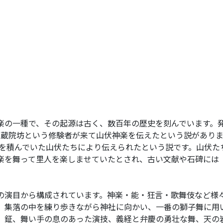
の一種で、その起源は古く、数百年の歴史を刻んでいます。発
から三蔵院坊という修験者が来て山伏神楽を伝えたという説があり
行を積んでいた山伏たちにより伝えられたという説です。山伏
楽を舞って里人を楽しませていたとされ、古い文献や石碑には
演目から構成されています。神楽・能・狂言・歌舞伎など様
、集落の中を練り歩きながら神社に向かい、一番の獅子舞に用
、鉦、舞い手の息のあった演技、義経と弁慶の勇壮な舞、天の