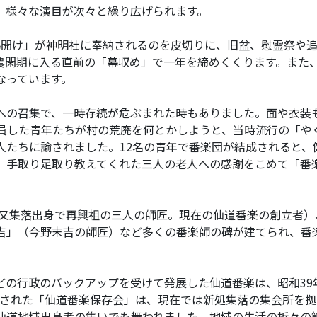
、様々な演目が次々と繰り広げられます。
開け」が神明社に奉納されるのを皮切りに、旧盆、慰霊祭や追
農閑期に入る直前の「幕収め」で一年を締めくくります。また
なっています。
の召集で、一時存続が危ぶまれた時もありました。面や衣装
復員した青年たちが村の荒廃を何とかしようと、当時流行の「や
人たちに諭されました。12名の青年で番楽団が結成されると、
。手取り足取り教えてくれた三人の老人への感謝をこめて「番
又集落出身で再興祖の三人の師匠。現在の仙道番楽の創立者）
吉」（今野末吉の師匠）など多くの番楽師の碑が建てられ、番
の行政のバックアップを受けて発展した仙道番楽は、昭和39年
結成された「仙道番楽保存会」は、現在では新処集落の集会所を
た仙道地域出身者の集いでも舞われました。地域の生活の折々の