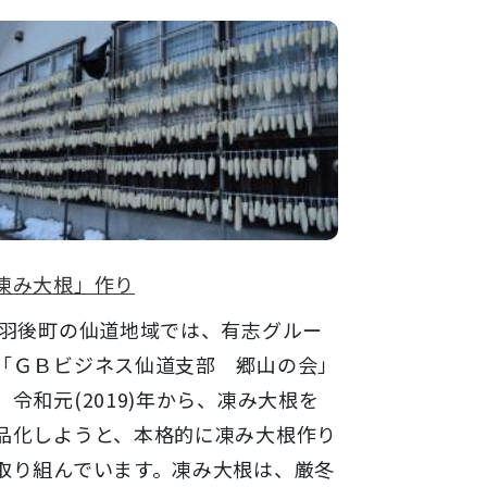
凍み大根」作り
後町の仙道地域では、有志グルー
「ＧＢビジネス仙道支部 郷山の会」
、令和元(2019)年から、凍み大根を
品化しようと、本格的に凍み大根作り
取り組んでいます。凍み大根は、厳冬