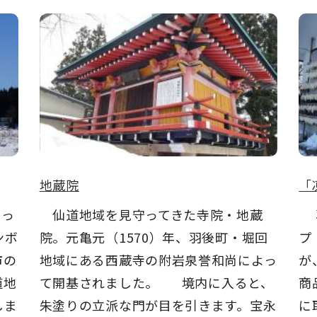
地蔵院
「
もっ
仙道地域を見守ってきた寺院・地蔵
羽
ンボ
院。元亀元（1570）年、羽後町・堀回
プ
市の
地域にある西蔵寺の附岩泉誉和尚によっ
が
道地
て開基されました。 境内に入ると、
商
しま
朱塗りの立派な門が目を引きます。宝永
に