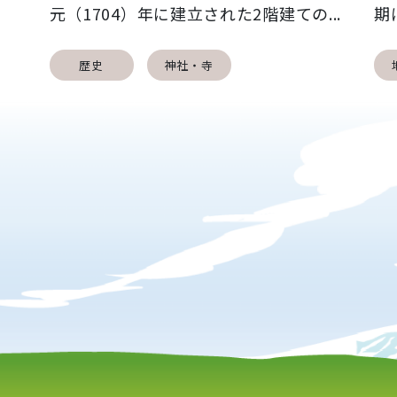
.
元（1704）年に建立された2階建ての...
期
歴史
神社・寺