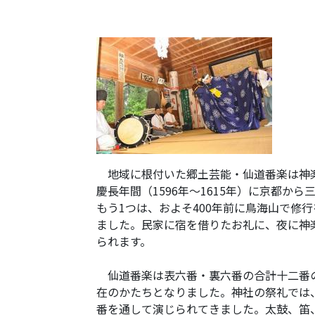
地域に根付いた郷土芸能・仙道番楽は神楽
慶長年間（1596年～1615年）に京都
もう1つは、およそ400年前に鳥海山で修
ました。民家に宿を借りたお礼に、夜に神
られます。
仙道番楽は表六番・裏六番の合計十二番の
在のかたちとなりました。神社の祭礼では
番を通して演じられてきました。太鼓、笛