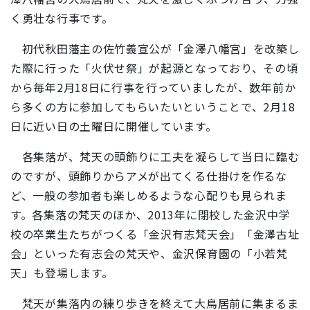
く勇壮な行事です。
初代秋田藩主の佐竹義宣公が「金澤八幡宮」を改築し
た際に行った「火伏せ祭」が起源となっており、その頃
から毎年2月18日に行事を行っていましたが、数年前か
ら多くの方に参加してもらいたいということで、
2月18
日に近い日の土曜日に開催しています。
各集落が、梵天の頭飾りに工夫を凝らして当日に臨む
のですが、頭飾りからアメが出てくる仕掛けを作るな
ど、一般の参加者も楽しめるような心配りも見られま
す。各集落の梵天のほか、2013年に閉校した金沢中学
校の卒業生たちがつくる「金沢有志梵天会」「金澤古址
会」といった有志会の梵天や、金沢保育園の「小若梵
天」も登場します。
梵天が集落内の練り歩きを終えて大鳥居前に集まるま