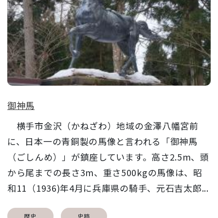
御神馬
横手市金沢（かねざわ）地域の金澤八幡宮前
に、日本一の青銅製の馬像と言われる「御神馬
（ごしんめ）」が鎮座しています。高さ2.5m、頭
から尾までの長さ3m、重さ500kgの馬像は、昭
和11（1936)年4月に兵庫県の騎手、元石吉太郎...
歴史
史跡