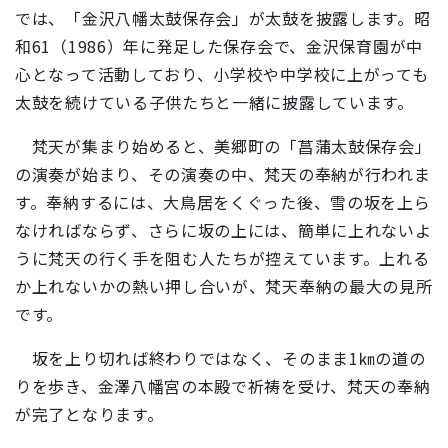
では、「金沢八幡太鼓保存会」が太鼓を披露します。昭
和61（1986）年に発足した保存会で、金沢保育園が中
心となって活動しており、小学校や中学校に上がっても
太鼓を続けている子供たちと一緒に披露しています。
梵天が集まり始めると、美郷町の「菖蒲太鼓保存会」
の演奏が始まり、その演奏の中、梵天の奉納が行われま
す。奉納するには、大鳥居をくぐった後、雪の坂を上ら
なければならず、さらに坂の上には、簡単に上れないよ
うに梵天の行く手を阻む人たちが控えています。上れる
か上れないかの熱い押し合いが、梵天奉納の最大の見所
です。
坂を上り切れば終わりではなく、そのまま1㎞の道の
りを歩き、金澤八幡宮の本殿で祈祷を受け、梵天の奉納
が完了となります。