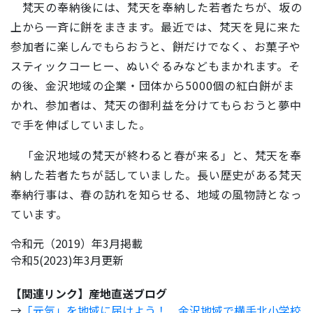
梵天の奉納後には、梵天を奉納した若者たちが、坂の
上から一斉に餅をまきます。最近では、梵天を見に来た
参加者に楽しんでもらおうと、餅だけでなく、お菓子や
スティックコーヒー、ぬいぐるみなどもまかれます。そ
の後、金沢地域の企業・団体から5000個の紅白餅がま
かれ、参加者は、梵天の御利益を分けてもらおうと夢中
で手を伸ばしていました。
「金沢地域の梵天が終わると春が来る」と、梵天を奉
納した若者たちが話していました。長い歴史がある梵天
奉納行事は、春の訪れを知らせる、地域の風物詩となっ
ています。
令和元（2019）年3月掲載
令和5(2023)年3月更新
【関連リンク】産地直送ブログ
→
「元気」を地域に届けよう！ 金沢地域で横手北小学校