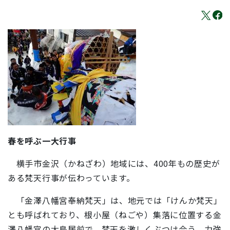
春を呼ぶ一大行事
横手市金沢（かねざわ）地域には、400年もの歴史が
ある梵天行事が伝わっています。
「金澤八幡宮奉納梵天」は、地元では「けんか梵天」
とも呼ばれており、根小屋（ねごや）集落に位置する金
澤八幡宮の大鳥居前で、梵天を激しくぶつけ合う、力強