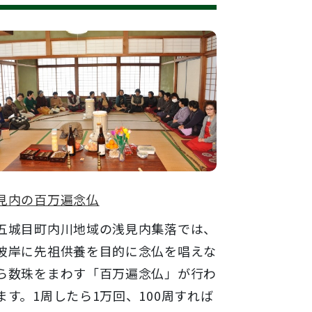
見内の百万遍念仏
城目町内川地域の浅見内集落では、
彼岸に先祖供養を目的に念仏を唱えな
ら数珠をまわす「百万遍念仏」が行わ
ます。1周したら1万回、100周すれば