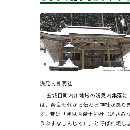
浅見内神明社
五城目町内川地域の浅見内集落に
は、奈良時代から伝わる神社があり
す。昔は「浅見内産土神社（あさみ
うぶすなじんじゃ）」と呼ばれ親し