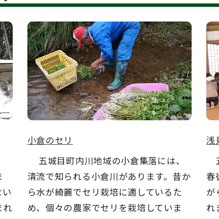
小倉のセリ
浅
五城目町内川地域の小倉集落には、
五
ま
清流で知られる小倉川があります。昔か
春
ない
ら水が綺麗でセリ栽培に適しているた
が
まれ
め、個々の農家でセリを栽培していま
れ