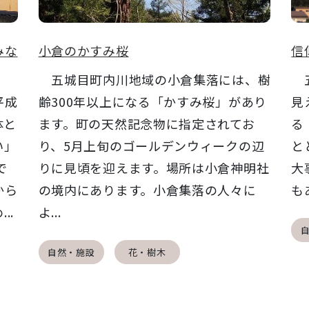
みな
小倉のかすみ桜
信
五城目町内川地域の小倉集落には、樹
五
平成
齢300年以上になる「かすみ桜」があり
見
体と
ます。町の天然記念物に指定されてお
る
い」
り、5月上旬のゴールデンウィークの辺
と
で
りに見頃を迎えます。場所は小倉神明社
大
から
の境内にあります。小倉集落の人々に
も
..
よ...
自然・施設
花・樹木