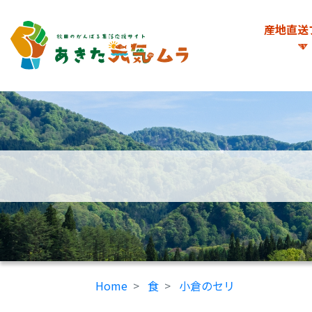
産地直送
Home
食
小倉のセリ