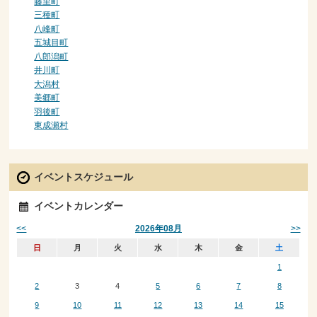
藤里町
三種町
八峰町
五城目町
八郎潟町
井川町
大潟村
美郷町
羽後町
東成瀬村
イベントスケジュール
イベントカレンダー
<<
>>
2026年08月
日
月
火
水
木
金
土
1
2
3
4
5
6
7
8
9
10
11
12
13
14
15