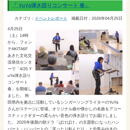
「 YuYa弾き語りコンサート 春」
カテゴリ：
イベントレポート
掲載日付：2026年04月25日
4月25日
（土）14時
から、フォン
テAKITA6F
あきた文化交
流発信センタ
ーで「4/25 Y
uYa弾き語り
コンサート
春」を開催し
ました。 秋
田県内を拠点に活動しているシンガーソングライターのYuYa
さんがステージに登場。オリジナル曲や懐かしの名曲をアコー
スティックギターの柔らかい音色の弾き語りでお届けしまし
た。 2025年後期の朝ドラ「ばけばけ」の主題歌になったハン
バート・ハンバートの「笑ったり転んだり」と中島みゆきの