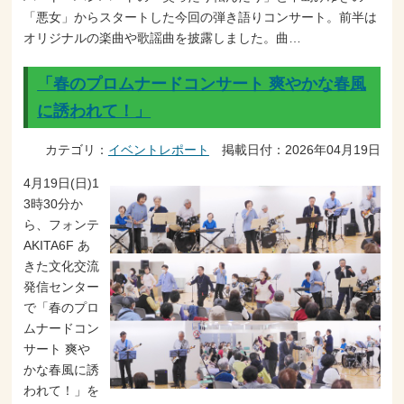
「悪女」からスタートした今回の弾き語りコンサート。前半は
オリジナルの楽曲や歌謡曲を披露しました。曲…
「春のプロムナードコンサート 爽やかな春風
に誘われて！」
カテゴリ：
イベントレポート
掲載日付：2026年04月19日
4月19日(日)1
3時30分か
ら、フォンテ
AKITA6F あ
きた文化交流
発信センター
で「春のプロ
ムナードコン
サート 爽や
かな春風に誘
われて！」を