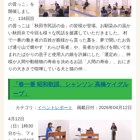
の昔っこ」を
開催しまし
た。 134回目
の昔っこは「秋田市民話の会」の皆様が登場。お馴染みの温か
い秋田弁で今回も様々な民話を披露していただきました。 村
で一番の働き者の百姓が殿様から貰った藁を、夢で聞いたお告
げ通り山で燃やす「わらび長者」や、長者がお告げを聞いて生
まれたばかりの息子と使用人の娘を許嫁にした「運定め」、神
様が人間や動植物の寿命を決めるお話「人間の寿命」、おにぎ
りの大きさで喧嘩している犬と猫の仲…
「春一番 昭和歌謡、シャンソン 高橋ケイグル
ープ」
カテゴリ：
イベントレポート
掲載日付：2026年04月12日
4月12日
（日）1時30
分から、フォ