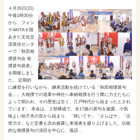
４月26日(日)
午後1時30分
から、フォン
テAKITA６階
あきた文化交
流発信センタ
ーで「秋田相
撲甚句会 相
撲甚句発表」
を開催しまし
た。 定期的
に練習を行いながら、継承活動を続けている「秋田相撲甚句
会」。大相撲での巡業や神社へ奉納相撲を行う際に力士たちに
よって唄われ、その歴史は古く、江戸時代から始まったとされ
ています。 本会は、２部構成で、全17曲の甚句を披露。小気
味よい拍子木の音から始まり、「咲いてヤ」「さらばヤ」「出
世力士」など定番も含め披露し来場者を盛り上げました。伝統
的な相撲甚句の演目を中心に、落語…