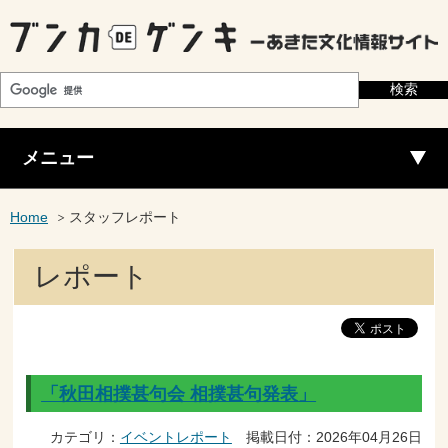
メニュー
Home
スタッフレポート
レポート
「秋田相撲甚句会 相撲甚句発表」
カテゴリ：
イベントレポート
掲載日付：2026年04月26日