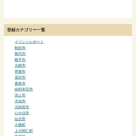
登録カテゴリー一覧
イベントレポート
秋田市
能代市
横手市
大館市
男鹿市
湯沢市
鹿角市
由利本荘市
潟上市
大仙市
北秋田市
にかほ市
仙北市
小坂町
上小阿仁村