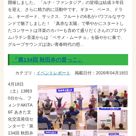
開催しました。 「ルナ・ファンタジア」の皆様は結成３年目
を迎え、さらに精力的に活動中です。ギター、ベース、ドラ
ム、キーボード、サックス、フルートの6名がパワフルなサウ
ンドで魅了しました！ 「真赤な太陽」で華やかにスタートし
たコンサートは洋楽のカバーも含めて盛りだくさんのプログラ
ム♪ラテン音楽からは「ベサメ・ムーチョ」を賑やかに奏で、
グループサウンズは淡い青春時代の想…
「第134回 秋田弁の昔っこ」
カテゴリ：
イベントレポート
掲載日付：2026年04月18日
4月18日
（土）13時3
0分から、フ
ォンテAKITA
6F あきた文
化交流発信セ
ンターで「第
134回 秋田弁