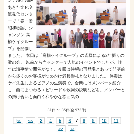
ンテAKITA6F
あきた文化交
流発信センタ
ーで「春一番
昭和歌謡、シ
ャンソン 高
橋ケイグルー
プ」を開催し
ました。 本日は「高橋ケイグループ」の皆様による2年振りの
歌の会。 以前から当センターで人気のイベントでしたが、昨
年は諸事情で開催がなく、今回は待望の再登場とあって開演前
から多くのお客様がつめかけ満員御礼となりました。 伴奏は
ケイ先生によるピアノの生演奏で、合間にはメンバーを紹介
し、曲にまつわるエピソードや歌詞の説明などを。メンバーと
の掛け合いも面白く和やかな雰囲気の…
31件 〜 35件(全 972件)
|≪
<<
3
4
5
6
7
8
9
10
11
>>
≫|