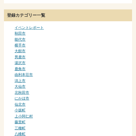
登録カテゴリー一覧
イベントレポート
秋田市
能代市
横手市
大館市
男鹿市
湯沢市
鹿角市
由利本荘市
潟上市
大仙市
北秋田市
にかほ市
仙北市
小坂町
上小阿仁村
藤里町
三種町
八峰町