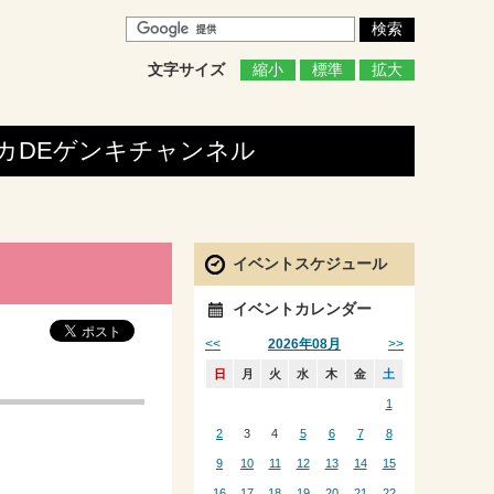
文字サイズ
縮小
標準
拡大
カDEゲンキ
チャンネル
イベントスケジュール
イベントカレンダー
<<
>>
2026年08月
日
月
火
水
木
金
土
1
、
2
3
4
5
6
7
8
、
9
10
11
12
13
14
15
16
17
18
19
20
21
22