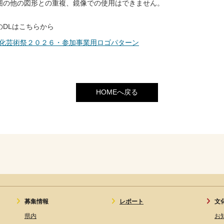
囲の他の図形との重複、鏡像での使用はできません。
のDLはこちらから
化芸術祭２０２６・参加事業用ロゴパターン
HOMEへ戻る
募集情報
レポート
文
県内
お