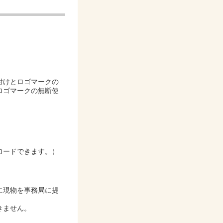
。
付けとロゴマークの
ロゴマークの無断使
ロードできます。）
に現物を事務局に提
きません。