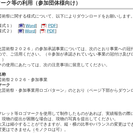
マーク等の利用（参加団体様向け）
芸術祭に関する様式について、以下によりダウンロードをお願いします
式１） [
Word
] [
PDF
]
式２） [
Word
] [
PDF
]
化芸術祭２０２６」の参加承認事業については、次のとおり事業への冠
ので、ご活用ください。（※参加が承認されていない事業の冠付け及び
。）
クの使用にあたっては、次の注意事項に留意してください。
名称
芸術祭２０２６・参加事業
マーク
化芸術祭・参加事業用ロゴパターン」のとおり（ページ下部からダウン
フレット等ロゴマークを使用して制作したものがあれば、実績報告の際
。現物の提出が困難な場合は、現物の写真を提出してください。
大又は縮小することができますが、縦・横の比率やバランスの変更はで
変更はできません（モノクロは可）。