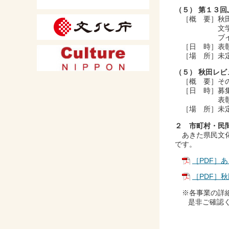
（５） 第１３
［概 要］秋田
文学作品を公
ブイベント
［日 時］表彰
［場 所］未
（５） 秋田レ
［概 要］その
［日 時］募集
表彰式・イ
［場 所］未
２ 市町村・民
あきた県民文化
です。
［PDF］
［PDF］
※各事業の詳細
是非ご確認