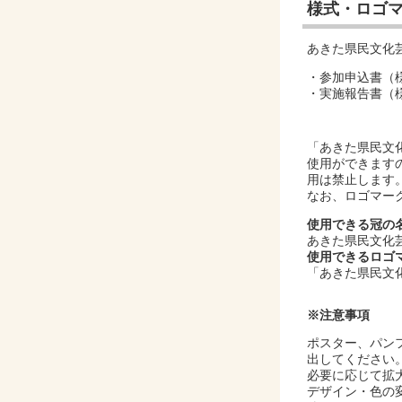
様式・ロゴ
あきた県民文化
・参加申込書（様
・実施報告書（様
「あきた県民文
使用ができます
用は禁止します
なお、ロゴマー
使用できる冠の
あきた県民文化
使用できるロゴ
「あきた県民文
※注意事項
ポスター、パン
出してください
必要に応じて拡
デザイン・色の