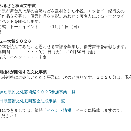
回ふるさと秋田文学賞
県が舞台又は県の自然などを題材とした小説、エッセイ・紀行文の
募し、優秀作品を表彰。あわせて著名人によるトークライ
を開催します。
式・トークイベント ・・・11月１日（日）
定
ビュー大賞２０２６
本を読んでみたいと思わせる書評を募集し、優秀書評を表彰します。
期間 ・・・9月1日（火）～10月30日（金）
ベント・・・未定
定
間団体が開催する文化事業
芸術祭にご参加いただく事業は、次のとおりです。２０２６分は、現
あきた県民文化芸術祭２０２5参加事業一覧
秋田県芸術文化振興基金助成事業一覧
につきましては、随時「
イベント情報
」ページに掲載しますので、
ください！