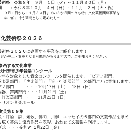
芸術祭
：令和８年 ９月 １日（火）～１１月３０日（月）
月間
：令和８年１０月 ４日（日）～１１月 ３日（火・祝）
間…９月１日から１１月３０日までの３か月間のうち特に文化芸術関連事業を
う期間として定めたもの。
文化芸術祭２０２６
芸術祭２０２６に参画する事業をご紹介します！
内容が中止・変更となる可能性がありますので、ご承知おきください。
参画する文化事業
回秋田県青少年音楽コンクール
年を対象とした音楽コンクールを開催します。「ピアノ部門」
」「声楽部門」「管・打楽器部門」の部門ごとに実施します
ノ部門 ・・・10月17日（土）、18日（日）
部門・・・11月21日（土）
門 ・・・11月22日（日）
リオン音楽ホール
の文芸第５９集
・評論、詩、短歌、俳句、川柳、エッセイの６部門の文芸作品を県民
し優秀作品を表彰。あわせて文芸集を刊行します。
 ・・・令和9年1月22日（金）