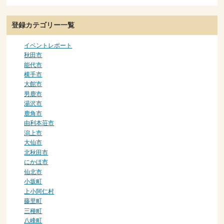
登録カテゴリー一覧
イベントレポート
秋田市
能代市
横手市
大館市
男鹿市
湯沢市
鹿角市
由利本荘市
潟上市
大仙市
北秋田市
にかほ市
仙北市
小坂町
上小阿仁村
藤里町
三種町
八峰町