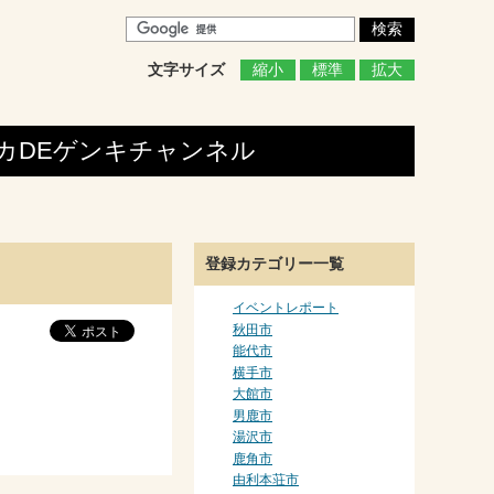
文字サイズ
縮小
標準
拡大
カDEゲンキ
チャンネル
登録カテゴリー一覧
イベントレポート
秋田市
能代市
横手市
大館市
男鹿市
湯沢市
鹿角市
由利本荘市