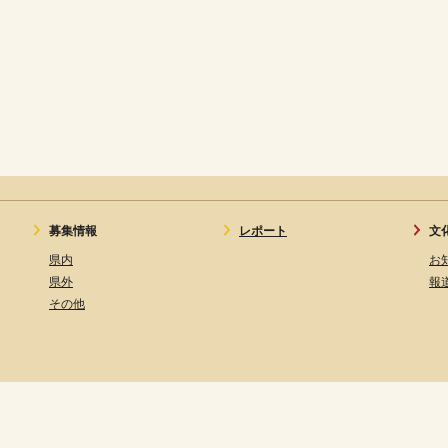
募集情報
レポート
文
県内
お
県外
報
その他