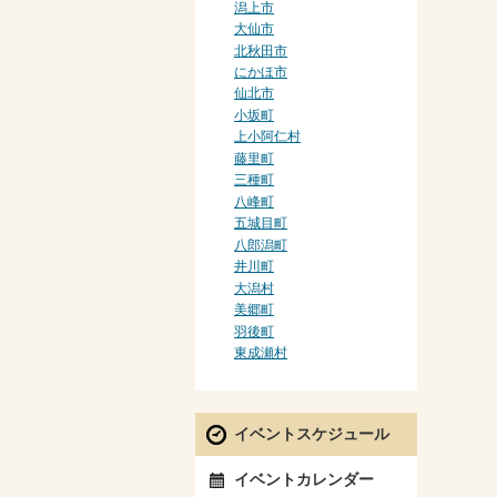
潟上市
大仙市
北秋田市
にかほ市
仙北市
小坂町
上小阿仁村
藤里町
三種町
八峰町
五城目町
八郎潟町
井川町
大潟村
美郷町
羽後町
東成瀬村
イベントスケジュール
イベントカレンダー