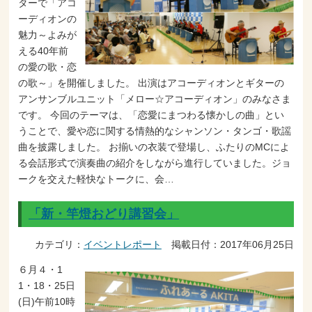
ターで「アコ
ーディオンの
魅力～よみが
える40年前
の愛の歌・恋
の歌～」を開催しました。 出演はアコーディオンとギターの
アンサンブルユニット「メロー☆アコーディオン」のみなさま
です。 今回のテーマは、「恋愛にまつわる懐かしの曲」とい
うことで、愛や恋に関する情熱的なシャンソン・タンゴ・歌謡
曲を披露しました。 お揃いの衣装で登場し、ふたりのMCによ
る会話形式で演奏曲の紹介をしながら進行していました。ジョ
ークを交えた軽快なトークに、会…
「新・竿燈おどり講習会」
カテゴリ：
イベントレポート
掲載日付：2017年06月25日
６月４・1
1・18・25日
(日)午前10時