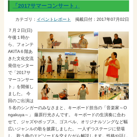
「2017サマーコンサート」
カテゴリ：
イベントレポート
掲載日付：2017年07月02日
７月２日(日)
午後１時か
ら、フォンテ
AKITA６階あ
きた文化交流
発信センター
で「2017サ
マーコンサー
ト」を開催し
ました。 今
回のご出演は
５名のシンガーのみなさまと、キーボード担当の「音楽家～O
ngakuya～」 藤原行光さんです。 キーボードの生演奏に合わ
せて、ジャズやポップス、ゴスペル、オリジナルソングなど幅
広いジャンルの歌を披露しました。 一人ずつステージに登場
し、歌う曲のエピソードを交えながら解説します。性格や話し