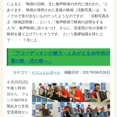
によると、“映画の旧称。主に無声映画の次代に使われた。"と
あります。 映画が発明された直後の映画（活動写真）は、モ
ノクロで音が出ないものだったようなのですが、「活動写真弁
士（映画説明者）」という、“無声映画で映画の説明をする
人"が、無声映画に語りをつけ、さらに、音楽団が生の演奏で
映画を盛り上げていたそうです。 という基礎知識を得た上
で・・・ ７月に上…
「アコーディオンの魅力～よみがえる40年前の
愛の歌・恋の歌～」
カテゴリ：
イベントレポート
掲載日付：2017年06月26日
６月25日(日)
午後１時30
分から、フォ
ンテAKITA６
階あきた文化
交流発信セン