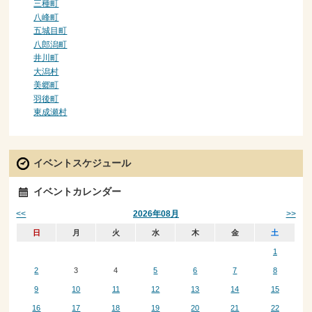
三種町
八峰町
五城目町
八郎潟町
井川町
大潟村
美郷町
羽後町
東成瀬村
イベントスケジュール
イベントカレンダー
<<
>>
2026年08月
日
月
火
水
木
金
土
1
2
3
4
5
6
7
8
9
10
11
12
13
14
15
16
17
18
19
20
21
22