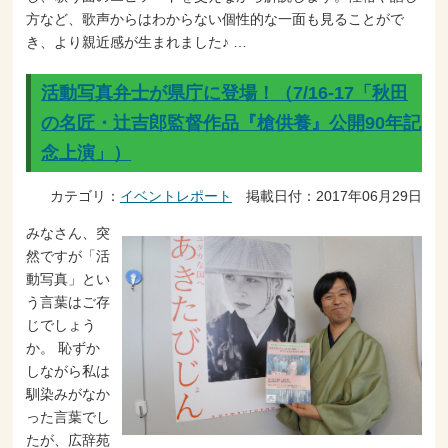
方など、歌声からはわからない個性的な一面も見ることがで
き、より親近感が生まれました♪ …
活動写真弁士が県庁に登場！（7/16-17「秋田
の名匠・辻吉郎監督作品『槍供養』公開90年記
念上演」）
カテゴリ：
イベントレポート
掲載日付：2017年06月29日
みなさん、突
然ですが「活
動写真」とい
う言葉はご存
じでしょう
か。 恥ずか
しながら私は
馴染みがなか
った言葉でし
たが、広辞苑