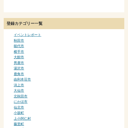
登録カテゴリー一覧
イベントレポート
秋田市
能代市
横手市
大館市
男鹿市
湯沢市
鹿角市
由利本荘市
潟上市
大仙市
北秋田市
にかほ市
仙北市
小坂町
上小阿仁村
藤里町