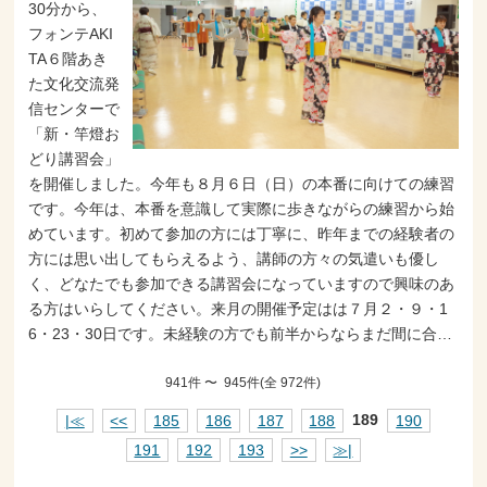
30分から、
フォンテAKI
TA６階あき
た文化交流発
信センターで
「新・竿燈お
どり講習会」
を開催しました。今年も８月６日（日）の本番に向けての練習
です。今年は、本番を意識して実際に歩きながらの練習から始
めています。初めて参加の方には丁寧に、昨年までの経験者の
方には思い出してもらえるよう、講師の方々の気遣いも優し
く、どなたでも参加できる講習会になっていますので興味のあ
る方はいらしてください。来月の開催予定はは７月２・９・1
6・23・30日です。未経験の方でも前半からならまだ間に合…
941件 〜 945件(全 972件)
|≪
<<
185
186
187
188
189
190
191
192
193
>>
≫|