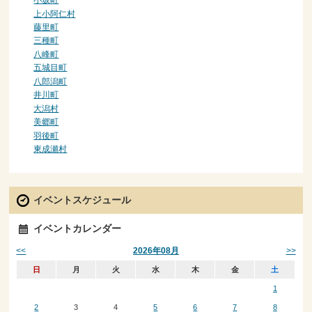
小坂町
上小阿仁村
藤里町
三種町
八峰町
五城目町
八郎潟町
井川町
大潟村
美郷町
羽後町
東成瀬村
イベントスケジュール
イベントカレンダー
<<
>>
2026年08月
日
月
火
水
木
金
土
1
2
3
4
5
6
7
8