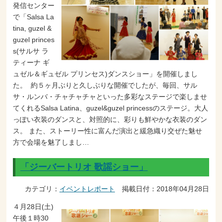
発信センター
で「Salsa La
tina, guzel &
guzel princes
s(サルサ ラ
ティーナ ギ
ュゼル＆ギュゼル プリンセス)ダンスショー」を開催しまし
た。 約５ヶ月ぶりと久しぶりな開催でしたが、毎回、サル
サ・ルンバ・チャチャチャといった多彩なステージで楽しませ
てくれるSalsa Latina、guzel&guzel princessのステージ。大人
っぽい衣装のダンスと、対照的に、彩りも鮮やかな衣装のダン
ス。 また、ストーリー性に富んだ演出と緩急織り交ぜた魅せ
方で会場を魅了しまし…
「ジーバートリオ 歌謡ショー」
カテゴリ：
イベントレポート
掲載日付：2018年04月28日
４月28日(土)
午後１時30