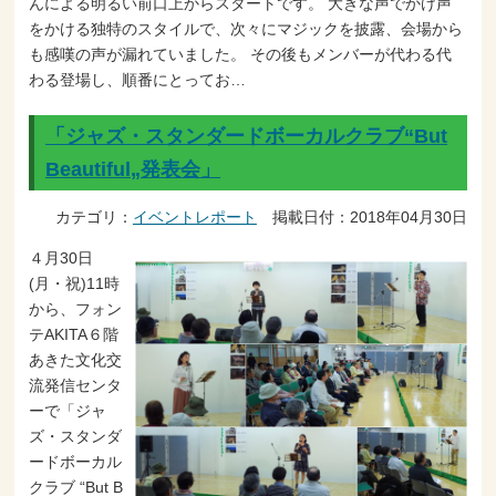
んによる明るい前口上からスタートです。 大きな声でかけ声
をかける独特のスタイルで、次々にマジックを披露、会場から
も感嘆の声が漏れていました。 その後もメンバーが代わる代
わる登場し、順番にとってお…
「ジャズ・スタンダードボーカルクラブ“But
Beautiful„発表会」
カテゴリ：
イベントレポート
掲載日付：2018年04月30日
４月30日
(月・祝)11時
から、フォン
テAKITA６階
あきた文化交
流発信センタ
ーで「ジャ
ズ・スタンダ
ードボーカル
クラブ “But B