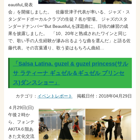
eautiful„発表
会」を開催しました。 佐藤世津子代表が率いる、ジャズ・ス
タンダードボーカルクラブの生徒７名が登場。 ジャズのスタ
ンダードナンバー“But Beautiful„を課題曲に、日頃の練習の成
果を披露しました。 「10、20年と熟成されたワインと同じ
で、歌い手の人生経験が滲み出るような曲を選んだ」と語る佐
藤代表。その言葉通り、歌う姿はもちろん曲紹…
「Salsa Latina, guzel & guzel princess(サル
サ ラティーナ ギュゼル＆ギュゼル プリンセ
ス)ダンスショー」
カテゴリ：
イベントレポート
掲載日付：2018年04月29日
４月29日(日)
午後２時か
ら、フォンテ
AKITA６階あ
きた文化交流