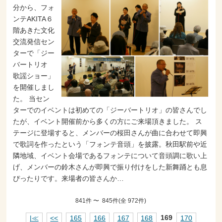
分から、フォ
ンテAKITA６
階あきた文化
交流発信セン
ターで「ジー
バートリオ
歌謡ショー」
を開催しまし
た。 当セン
ターでのイベントは初めての「ジーバートリオ」の皆さんでし
たが、イベント開催前から多くの方にご来場頂きました。 ス
テージに登場すると、メンバーの桜田さんが曲に合わせて即興
で歌詞を作ったという「フォンテ音頭」を披露。秋田駅前や近
隣地域、イベント会場であるフォンテについて音頭調に歌い上
げ、メンバーの鈴木さんが即興で振り付けをした新舞踊とも息
ぴったりです。来場者の皆さんか…
841件 〜 845件(全 972件)
|≪
<<
165
166
167
168
169
170