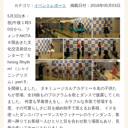
カテゴリ：
イベントレポート
掲載日付：2018年05月03日
5月3日(木・
祝)午後１時3
0分から、フ
ォンテAKITA
６階あきた文
化交流発信セ
ンターで「S
hining Rhyth
m! （シャイ
ニングリズ
ム）part.9」
を開催しました。 タキミュージカルアカデミー６名の子供た
ちが登場。全18曲ものプログラムを歌とダンスで披露してくれ
ました。 何度も早着替えをし、カラフルな衣装で登場する
度、その可愛らしさに目を細め拍手で迎えるお客様。 イスを
使ったダンスパフォーマンスやフィナーレのラインダンス、客
席へ降りてお客様一人ひとりと目を合わせ歌う場面もあり、見
所の多いステージとなりました。 …