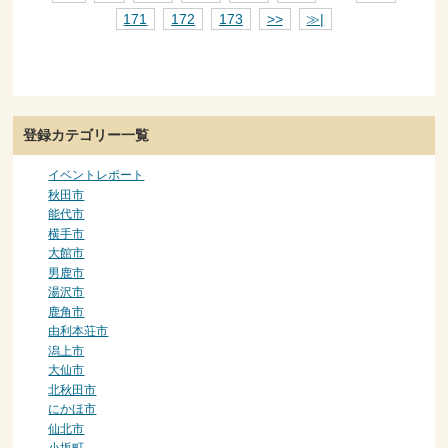
171
172
173
>>
≫|
登録カテゴリー一覧
イベントレポート
秋田市
能代市
横手市
大館市
男鹿市
湯沢市
鹿角市
由利本荘市
潟上市
大仙市
北秋田市
にかほ市
仙北市