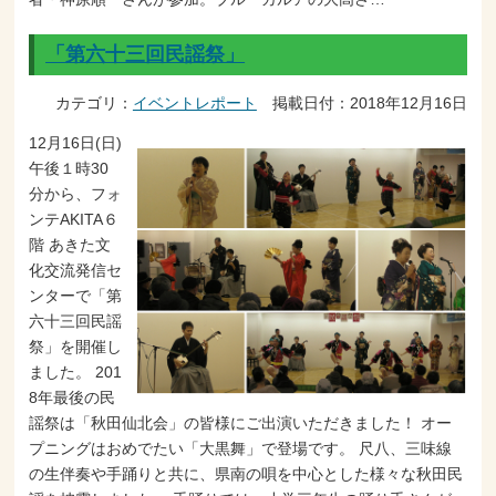
「第六十三回民謡祭」
カテゴリ：
イベントレポート
掲載日付：2018年12月16日
12月16日(日)
午後１時30
分から、フォ
ンテAKITA６
階 あきた文
化交流発信セ
ンターで「第
六十三回民謡
祭」を開催し
ました。 201
8年最後の民
謡祭は「秋田仙北会」の皆様にご出演いただきました！ オー
プニングはおめでたい「大黒舞」で登場です。 尺八、三味線
の生伴奏や手踊りと共に、県南の唄を中心とした様々な秋田民