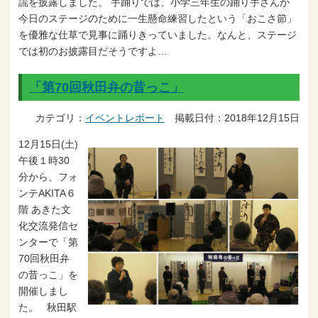
謡を披露しました。 手踊りでは、小学三年生の踊り手さんが
今日のステージのために一生懸命練習したという「おこさ節」
を優雅な仕草で見事に踊りきっていました。なんと、ステージ
では初のお披露目だそうですよ…
「第70回秋田弁の昔っこ」
カテゴリ：
イベントレポート
掲載日付：2018年12月15日
12月15日(土)
午後１時30
分から、フォ
ンテAKITA６
階 あきた文
化交流発信セ
ンターで「第
70回秋田弁
の昔っこ」を
開催しまし
た。 秋田駅