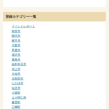
登録カテゴリー一覧
イベントレポート
秋田市
能代市
横手市
大館市
男鹿市
湯沢市
鹿角市
由利本荘市
潟上市
大仙市
北秋田市
にかほ市
仙北市
小坂町
上小阿仁村
藤里町
三種町