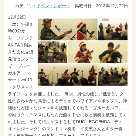
カテゴリ：
イベントレポート
掲載日付：2018年12月22日
12月22日
（土）午後１
時00分か
ら、フォンテ
AKITA６階あ
きた文化交流
発信センター
で 「ブルー
カルア コン
サートvol.10
～クリスマス
ライブ～」を開催しました。 毎回、男性の優しい低音と、女
性のさわやかな高音によるデュオでハワイアンやポップス、沖
縄歌など様々なジャンルを披露してくれる「ブルーカルア」。
今回はクリスマスにちなんだ曲を中心に歌と演奏を披露してく
れました。そして特別ゲストとしてDUO LEGGENDA（デュ
オ・レジェンダ）のマンドリン奏者・平丈恵さんとギター奏
者・神原順一さんが参加。ブルーカルアの大高さ…