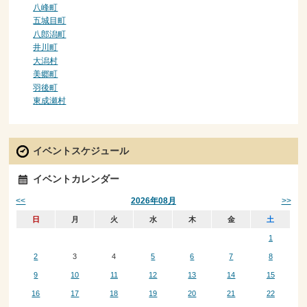
八峰町
五城目町
八郎潟町
井川町
大潟村
美郷町
羽後町
東成瀬村
イベントスケジュール
イベントカレンダー
<<
>>
2026年08月
日
月
火
水
木
金
土
1
2
3
4
5
6
7
8
9
10
11
12
13
14
15
16
17
18
19
20
21
22