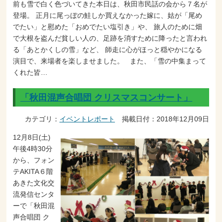
前も雪で白く色づいてきた本日は、秋田市民話の会から７名が
登場。 正月に尾っぽの鮭しか買えなかった嫁に、姑が「尾め
でたい」と慰めた「おめでたい塩引き」や、 旅人のために畑
で大根を盗んだ貧しい人の、足跡を消すために降ったと言われ
る「あとかくしの雪」など、 師走に心がほっと穏やかになる
演目で、来場者を楽しませました。 また、「雪の中集まって
くれた皆…
「秋田混声合唱団 クリスマスコンサート」
カテゴリ：
イベントレポート
掲載日付：2018年12月09日
12月8日(土)
午後4時30分
から、フォン
テAKITA６階
あきた文化交
流発信センタ
ーで「秋田混
声合唱団 ク