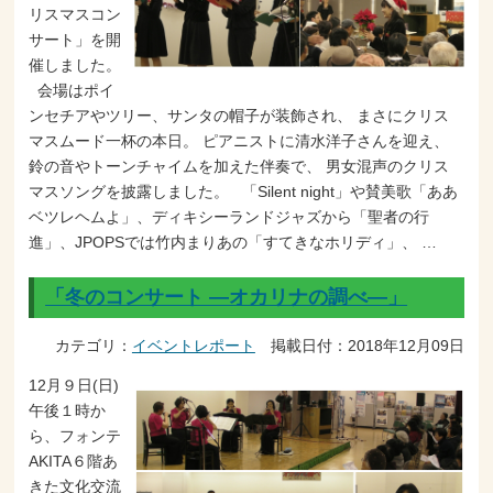
リスマスコン
サート」を開
催しました。
会場はポイ
ンセチアやツリー、サンタの帽子が装飾され、 まさにクリス
マスムード一杯の本日。 ピアニストに清水洋子さんを迎え、
鈴の音やトーンチャイムを加えた伴奏で、 男女混声のクリス
マスソングを披露しました。 「Silent night」や賛美歌「ああ
ベツレヘムよ」、ディキシーランドジャズから「聖者の行
進」、JPOPSでは竹内まりあの「すてきなホリディ」、 …
「冬のコンサート ―オカリナの調べ―」
カテゴリ：
イベントレポート
掲載日付：2018年12月09日
12月９日(日)
午後１時か
ら、フォンテ
AKITA６階あ
きた文化交流