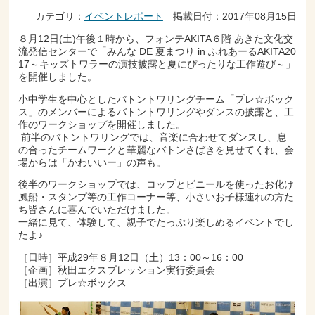
カテゴリ：
イベントレポート
掲載日付：2017年08月15日
８月12日(土)午後１時から、フォンテAKITA６階 あきた文化交
流発信センターで「みんな DE 夏まつり in ふれあーるAKITA20
17～キッズトワラーの演技披露と夏にぴったりな工作遊び～」
を開催しました。
小中学生を中心としたバトントワリングチーム「プレ☆ボック
ス」のメンバーによるバトントワリングやダンスの披露と、工
作のワークショップを開催しました。
前半のバトントワリングでは、音楽に合わせてダンスし、息
の合ったチームワークと華麗なバトンさばきを見せてくれ、会
場からは「かわいいー」の声も。
後半のワークショップでは、コップとビニールを使ったお化け
風船・スタンプ等の工作コーナー等、小さいお子様連れの方た
ち皆さんに喜んでいただけました。
一緒に見て、体験して、親子でたっぷり楽しめるイベントでし
たよ♪
［日時］平成29年８月12日（土）13：00～16：00
［企画］秋田エクスプレッション実行委員会
［出演］プレ☆ボックス