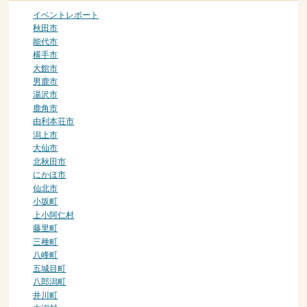
イベントレポート
秋田市
能代市
横手市
大館市
男鹿市
湯沢市
鹿角市
由利本荘市
潟上市
大仙市
北秋田市
にかほ市
仙北市
小坂町
上小阿仁村
藤里町
三種町
八峰町
五城目町
八郎潟町
井川町