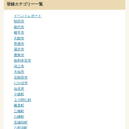
登録カテゴリー一覧
イベントレポート
秋田市
能代市
横手市
大館市
男鹿市
湯沢市
鹿角市
由利本荘市
潟上市
大仙市
北秋田市
にかほ市
仙北市
小坂町
上小阿仁村
藤里町
三種町
八峰町
五城目町
八郎潟町