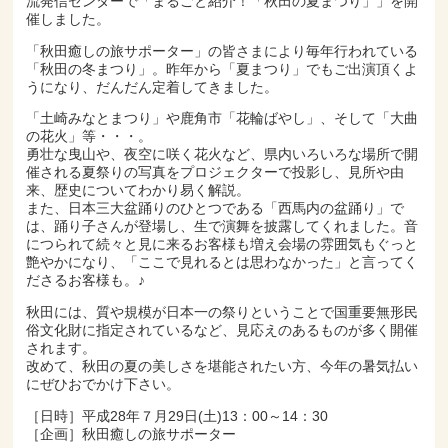
流発信センターで「まるごと紹介！「秋田の夏まつり」」を開
催しました。
「秋田癒しの旅サポーター」の皆さまにより毎年行われている
「秋田の冬まつり」。昨年から「夏まつり」でもご出演頂くよ
うになり、だんだん定着してきました。
「土崎みなとまつり」や鹿角市「花輪ばやし」、そして「大曲
の花火」等・・・。
勇壮な曳山や、夜空に咲く花火など、県内いろいろな場所で開
催される夏祭りの写真をプロジェクターで投影し、見所や由
来、歴史についてわかり易く解説。
また、日本三大盆踊りのひとつである「西馬内の盆踊り」で
は、踊り子さんが登場し、生で演舞を披露してくれました。音
につられて続々と見に来るお客様も増え会場の雰囲気もぐっと
艶やかになり、「ここで見れるとは思わなかった」と言ってく
ださるお客様も。♪
秋田には、質や規模が日本一の祭りということで国重要無形民
俗文化財に指定されているなど、見応えのあるものが多く開催
されます。
改めて、秋田の夏の美しさを堪能されたい方、今年の暑気払い
にぜひおでかけ下さい。
［日時］平成28年７月29日(土)13：00～14：30
［企画］秋田癒しの旅サポーター