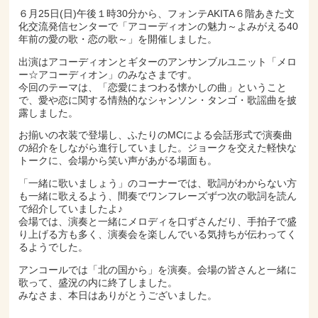
６月25日(日)午後１時30分から、フォンテAKITA６階あきた文
化交流発信センターで「アコーディオンの魅力～よみがえる40
年前の愛の歌・恋の歌～」を開催しました。
出演はアコーディオンとギターのアンサンブルユニット「メロ
ー☆アコーディオン」のみなさまです。
今回のテーマは、「恋愛にまつわる懐かしの曲」ということ
で、愛や恋に関する情熱的なシャンソン・タンゴ・歌謡曲を披
露しました。
お揃いの衣装で登場し、ふたりのMCによる会話形式で演奏曲
の紹介をしながら進行していました。ジョークを交えた軽快な
トークに、会場から笑い声があがる場面も。
「一緒に歌いましょう」のコーナーでは、歌詞がわからない方
も一緒に歌えるよう、間奏でワンフレーズずつ次の歌詞を読ん
で紹介していましたよ♪
会場では、演奏と一緒にメロディを口ずさんだり、手拍子で盛
り上げる方も多く、演奏会を楽しんでいる気持ちが伝わってく
るようでした。
アンコールでは「北の国から」を演奏。会場の皆さんと一緒に
歌って、盛況の内に終了しました。
みなさま、本日はありがとうございました。