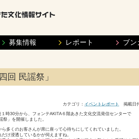
募集情報
レポート
ブン
四回 民謡祭」
カテゴリ：
イベントレポート
掲載日付：
午後１時30分から、フォンテAKITA６階あきた文化交流発信センターで
民謡祭」を開催しました。
から多くのお客さんが席に座って心待ちにしてくれていました。
れだけ浸透しているかが伺えますね。