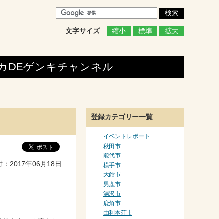
文字サイズ
縮小
標準
拡大
カDEゲンキ
チャンネル
登録カテゴリー一覧
イベントレポート
秋田市
能代市
2017年06月18日
横手市
大館市
男鹿市
湯沢市
鹿角市
由利本荘市