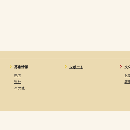
募集情報
レポート
文
県内
お
県外
報
その他