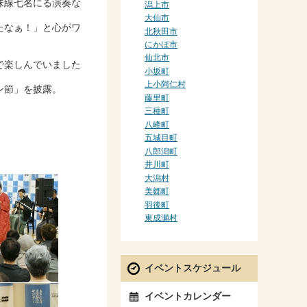
味線七名にる演奏な
潟上市
大仙市
たなぁ！」と心がワ
北秋田市
にかほ市
仙北市
で楽しんでいました
小坂町
上小阿仁村
ン節」を披露。
藤里町
三種町
八峰町
五城目町
八郎潟町
井川町
大潟村
美郷町
羽後町
東成瀬村
イベントスケジュール
イベントカレンダー