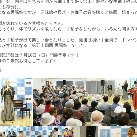
梅千会、内容はもちろん唄から踊りまで盛り沢山！艶やかな手踊りや三
えも存分に。
になる民謡祭ですが、三味線や尺八・お囃子の音を聴くと毎回「始まっ
聞き惚れているお客様もたくさん。
じっくり、体でリズムを取りなら、手拍子をしながら。いろんな聞き方
然と手拍子が出て楽しい会となりました。最後は唄い手全員で「ドンパ
なが笑顔になる「第五十四回 民謡祭」でした。
回民謡祭は７月16日（日）開催予定です！
様のご来館お待ちしています♪
会