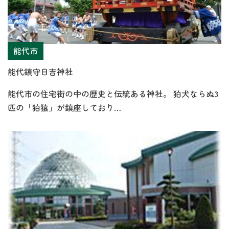
能代市
能代鎮守日吉神社
能代市の住宅街の中の歴史と伝統ある神社。 狛犬ならぬ3
匹の「狛猿」が鎮座しており…