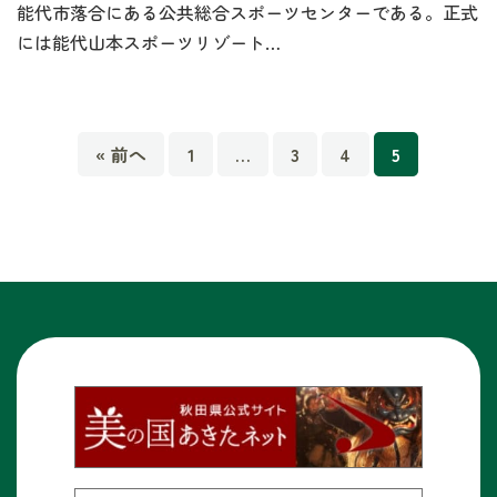
能代市落合にある公共総合スポーツセンターである。正式
には能代山本スポーツリゾート…
« 前へ
1
…
3
4
5