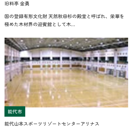
旧料亭 金勇
国の登録有形文化財 天然秋田杉の殿堂と呼ばれ、栄華を
極めた木材界の迎賓館として木…
能代市
能代山本スポーツリゾートセンターアリナス