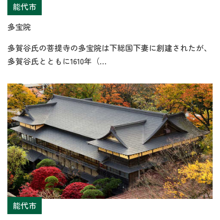
能代市
多宝院
多賀谷氏の菩提寺の多宝院は下総国下妻に創建されたが、
多賀谷氏とともに1610年（…
能代市