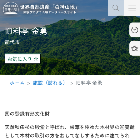
旧料亭 金勇
能代市
お気に入り
ホーム
施設（訪れる）
旧料亭 金勇
国の登録有形文化財
天然秋田杉の殿堂と呼ばれ、栄華を極めた木材界の迎賓館
として木材の取引の方をおもてなしするために建てられ