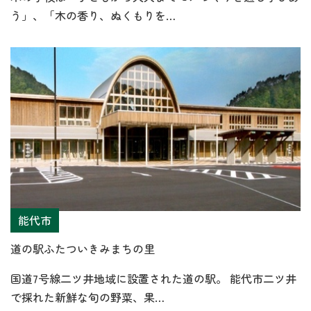
う」、「木の香り、ぬくもりを…
能代市
道の駅ふたついきみまちの里
国道7号線二ツ井地域に設置された道の駅。 能代市二ツ井
で採れた新鮮な旬の野菜、果…