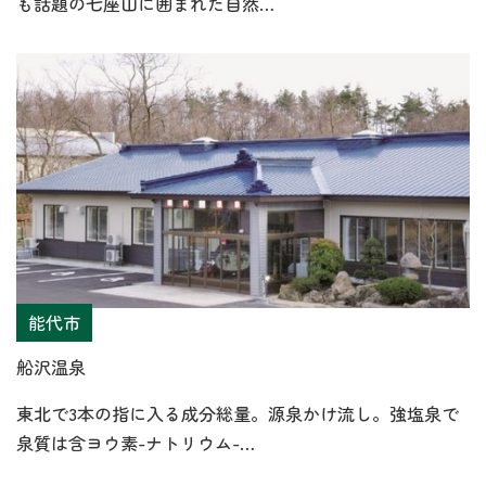
も話題の七座山に囲まれた自然…
能代市
船沢温泉
東北で3本の指に入る成分総量。源泉かけ流し。強塩泉で
泉質は含ヨウ素-ナトリウム-…