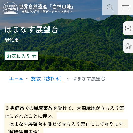
はまなす展望台
能代市
お気に入り
ホーム
施設（訪れる）
はまなす展望台
※男鹿市での風車事故を受けて、大森緑地が立ち入り禁
止にされたことに伴い、
はまなす展望台も併せて立ち入り禁止にしております。
（解除時期未定）