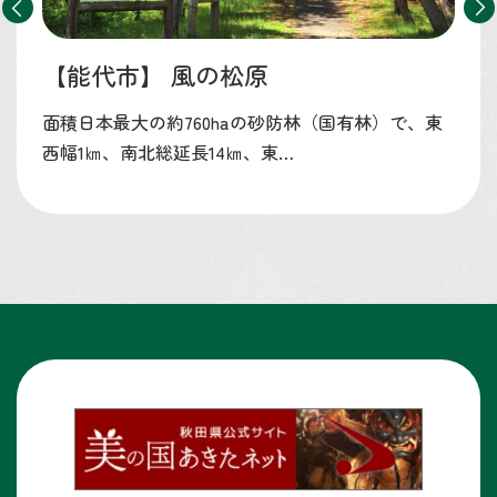
【能代市】
風の松原
面積日本最大の約760haの砂防林（国有林）で、東
西幅1㎞、南北総延長14㎞、東…