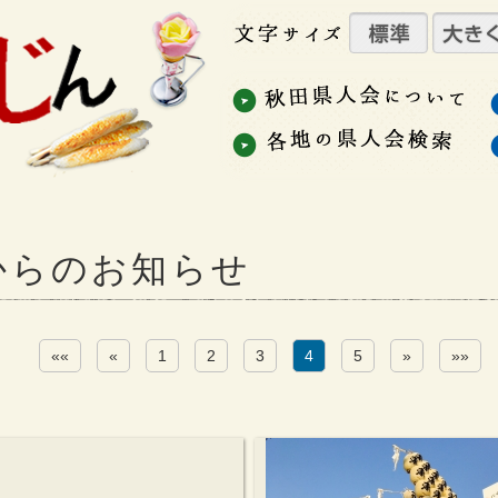
からのお知らせ
««
«
1
2
3
4
5
»
»»