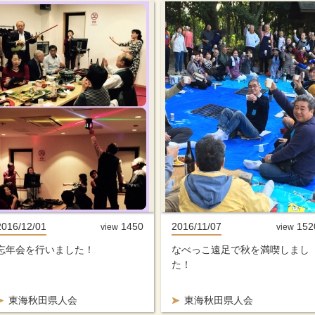
2016/12/01
1450
2016/11/07
152
view
view
忘年会を行いました！
なべっこ遠足で秋を満喫しまし
た！
東海秋田県人会
東海秋田県人会