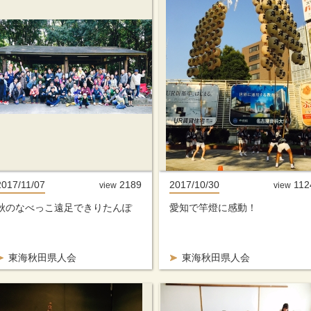
2017/11/07
2189
2017/10/30
112
view
view
秋のなべっこ遠足できりたんぽ
愛知で竿燈に感動！
東海秋田県人会
東海秋田県人会