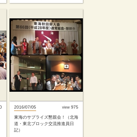
0
2016/07/05
975
view
東海のサプライズ懇親会！（北海
道・東北ブロック交流推進員日
記）