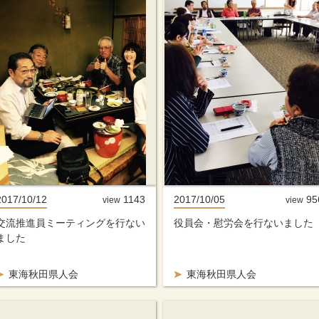
2017/10/12
1143
2017/10/05
95
view
view
交流推進員ミーティングを行ない
役員会・慰労会を行ないました
ました
東海秋田県人会
東海秋田県人会