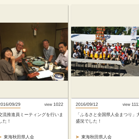
2016/09/29
1022
2016/09/12
111
view
view
交流推進員ミーティングを行いま
「ふるさと全国県人会まつり」
した！
盛況でした！
東海秋田県人会
東海秋田県人会