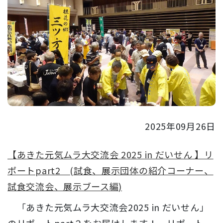
2025年09月26日
【あきた元気ムラ大交流会 2025 in だいせん 】リ
ポートpart2 (試食、展示団体の紹介コーナー、
試食交流会、展示ブース編)
「あきた元気ムラ大交流会2025 in だいせん」
のリポートpart２をお届けします！ リポート