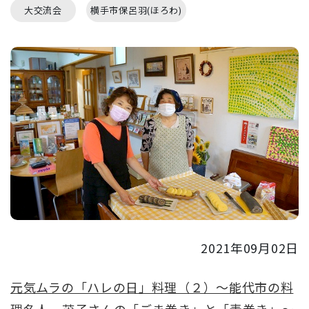
大交流会
横手市保呂羽(ほろわ)
2021年09月02日
元気ムラの「ハレの日」料理（２）～能代市の料