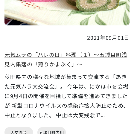
2021年09月01日
元気ムラの「ハレの日」料理（１）～五城目町浅
見内集落の「煎りかまぶく」～
秋田県内の様々な地域が集まって交流する「あき
た元気ムラ大交流会」。 今年は、にかほ市を会場
に9月4日の開催を目指して準備を進めてきました
が 新型コロナウイルスの感染症拡大防止のため、
中止となりました。 中止は大変残念で...
大交流会
五城目町内川