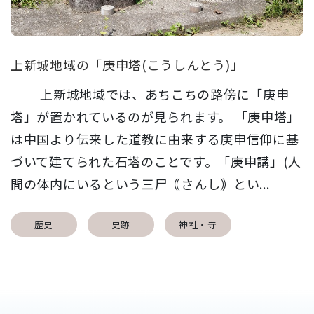
上新城地域の「庚申塔(こうしんとう)」
上新城地域では、あちこちの路傍に「庚申
塔」が置かれているのが見られます。 「庚申塔」
は中国より伝来した道教に由来する庚申信仰に基
づいて建てられた石塔のことです。「庚申講」(人
間の体内にいるという三尸｟さんし｠とい...
歴史
史跡
神社・寺